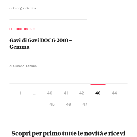
di Giorgia Gamba
LETTURE GOLOSE
Gavi di Gavi DOCG 2010 –
Gemma
di Simone Tablino
1
…
40
41
42
43
44
45
46
47
Scopri per primo tutte le novità e ricevi