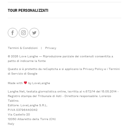
TOUR PERSONALIZZATI
Termini & Condizioni
|
Privacy
© 2026 Love Langhe — Riproduzione parziale dei contenuti consentita a
patto di indicarne la fonte
Questo si è protetto da reCaptcha e si applicano la
Privacy Policy
e i
Termini
di Servizio
di Google
Made with
by LoveLanghe
Langhe.Net, testata giornalistica online, iscritta al n.672/14 del 15.05.2014 -
Registro stampa del Tribunale di Asti - Direttore responsabile: Lorenzo
Tablino.
Editore: LoveLanghe S.R.L.
P.IVA 03796440042
Via Castello 20
12050 Albaretto della Torre (CN)
Italy