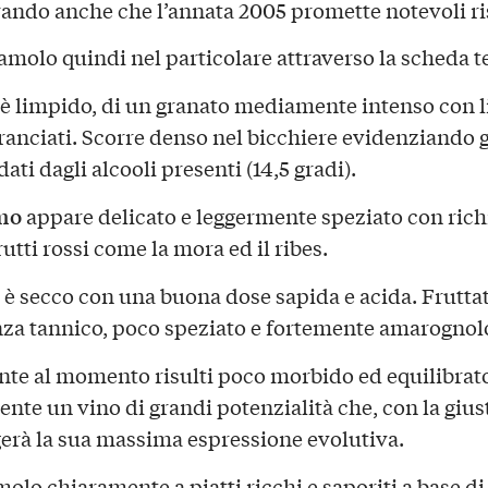
ando anche che l’annata 2005 promette notevoli ris
amolo quindi nel particolare attraverso la scheda t
è limpido, di un granato mediamente intenso con l
aranciati. Scorre denso nel bicchiere evidenziando g
dati dagli alcooli presenti (14,5 gradi).
mo
appare delicato e leggermente speziato con rich
rutti rossi come la mora ed il ribes.
è secco con una buona dose sapida e acida. Fruttat
za tannico, poco speziato e fortemente amarognol
te al momento risulti poco morbido ed equilibrato
nte un vino di grandi potenzialità che, con la giust
erà la sua massima espressione evolutiva.
olo chiaramente a piatti ricchi e saporiti a base di