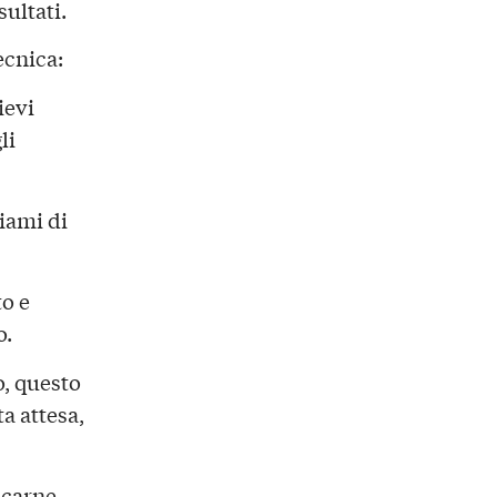
ultati.
ecnica:
ievi
li
iami di
o e
o.
, questo
a attesa,
 carne