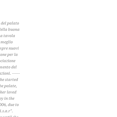
e del palato
 della buona
na tavola
, meglio
empre nuovi
one per la
ociazione
imento del
ioni. ------
. She started
he palate,
 her loved
py in the
006, due to
.s.a.r".
w until she