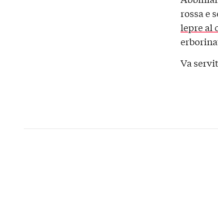
rossa e s
lepre al 
erborinat
Va servi