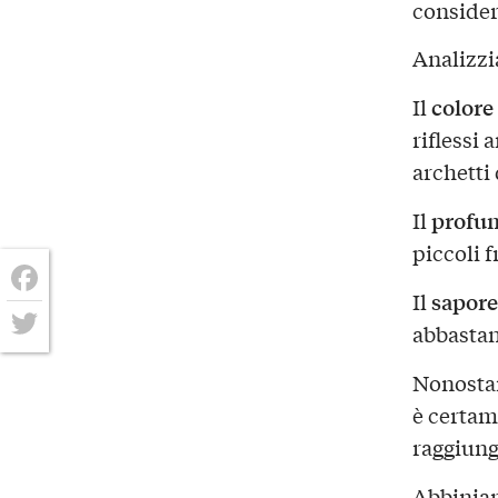
consider
Analizzi
colore
Il
riflessi 
archetti 
profu
Il
piccoli f
sapore
Il
Facebook
abbastan
Twitter
Nonostan
è certame
raggiung
Abbiniam