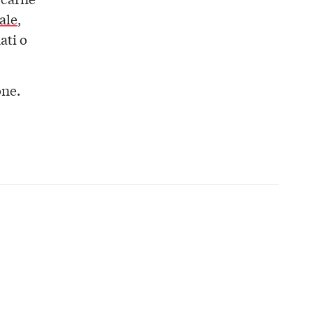
ale
,
ati o
one.