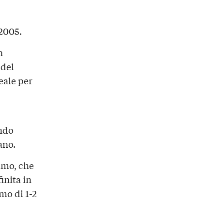
 2005.
n
 del
eale per
endo
ano.
amo, che
inita in
mo di 1-2