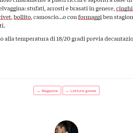
elvaggina: stufati, arrosti e brasati in genere,
cinghi
civet
,
bollito
, camoscio…o con
formaggi
ben stagion
i.
to alla temperatura di 18/20 gradi previa decantazi
← Magazine
← Letture golose