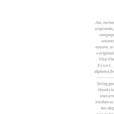
Joe, torine
scoprendo, 
compagni
sostanz
ancora, se
e origina
Vitis Vi
F.i.s.a.r
diploma fin
------------
loving go
thanks to
ones aro
kitchen as
her dee
associatio