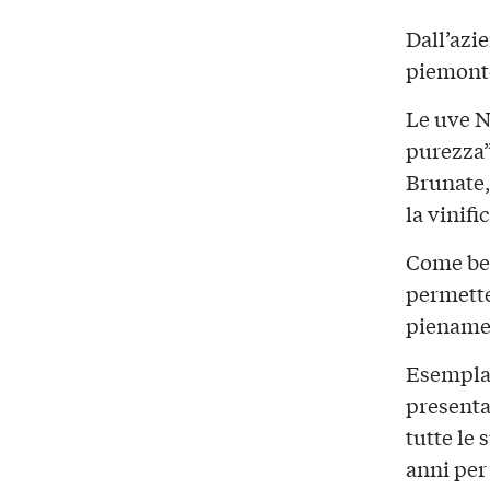
Dall’azi
piemonte
Le uve Ne
purezza”
Brunate, 
la vinifi
Come ben
permette
pienamen
Esemplar
presenta
tutte le
anni per