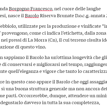
enda
Borgogno Francesco
, nel cuore delle langhe
si, nasce il
Barolo
Riserva Brunate D.o.c.g. annata
bbiolo, utilizzate per la produzione e vinificate “i
 provengono, come ci indica l’etichetta, dalla zona
nei pressi di La Morra (Cn), il cui terreno risulta id
cazione di questo vino.
 sappiamo il Barolo ha un’ottima longevità che gli
 di conservarsi e migliorarsi nel tempo, raggiung
te quell’eleganza e vigore che tanto lo caratterizz
e in questo caso appare il Barolo che oggi assaggi
 sì una buona struttura generale ma non ancora def
 sue parti. Occorrerebbe, dunque, attendere un mini
 degustarlo davvero in tutta la sua completezza,