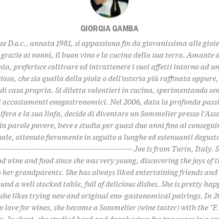
GIORGIA GAMBA
se D.o.c., annata 1981, si appassiona fin da giovanissima alle gioi
grazie ai nonni, il buon vino e la cucina della sua terra. Amante
a, preferisce coltivare ed intrattenere i suoi affetti intorno ad u
iosa, che sia quella della piola o dell'osteria più raffinata oppure
 di casa propria. Si diletta volentieri in cucina, sperimentando s
li accostamenti enogastronomici. Nel 2006, data la profonda passi
nifera e la sua linfa, decide di diventare un Sommelier presso l'Ass
., in parole povere, beve e studia per quasi due anni fino al consegu
ale, ottenuto fieramente in seguito a lunghe ed estenuanti degustaz
-------------------------------------------------------- Joe is from Turin, Italy
od wine and food since she was very young, discovering the joys of t
 her grandparents. She has always liked entertaining friends and
und a well stocked table, full of delicious dishes. She is pretty hap
 she likes trying new and original eno-gastonomical pairings. In 2
p love for wines, she became a Sommelier (wine taster) with the "F.i
n. In short, she studied hard and drank wines for two years in a ro