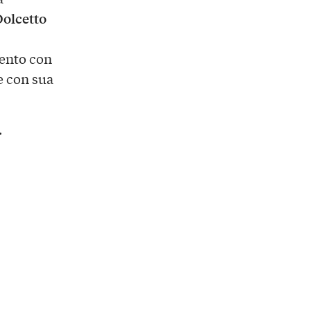
olcetto
mento con
de con sua
.