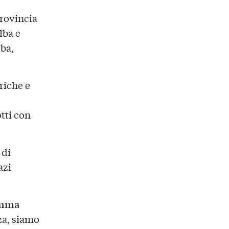
provincia
lba e
lba,
riche e
tti con
 di
azi
mma
za, siamo