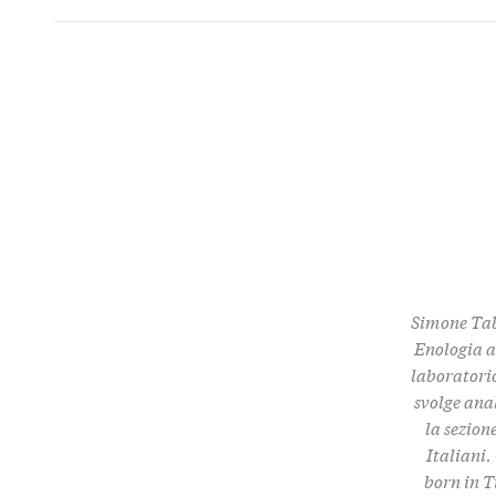
Simone Tabl
Enologia a
laboratorio
svolge ana
la sezion
Italiani. -
born in T