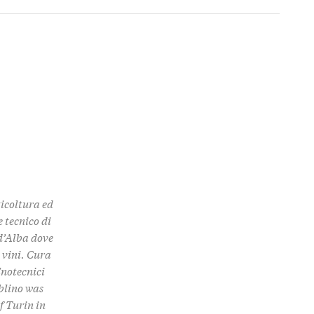
ticoltura ed
 tecnico di
 d’Alba dove
 vini. Cura
Enotecnici
 Tablino was
f Turin in