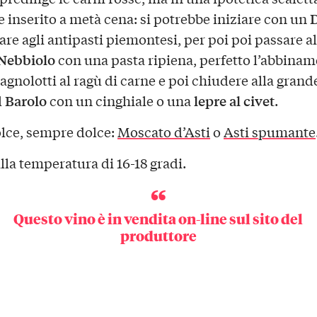
D
 inserito a metà cena: si potrebbe iniziare con un
are agli antipasti piemontesi, per poi poi passare al
Nebbiolo
con una pasta ripiena, perfetto l’abbina
 agnolotti al ragù di carne e poi chiudere alla gran
Barolo
lepre al civet
l
con un cinghiale o una
.
olce, sempre dolce:
Moscato d’Asti
o
Asti spumante
lla temperatura di 16-18 gradi.
Questo vino è in
vendita on-line
sul sito del
produttore