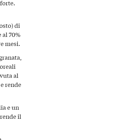
forte.
sto) di
e al 70%
ve mesi.
 granata,
oreali
vuta al
i e rende
dia e un
rende il
a