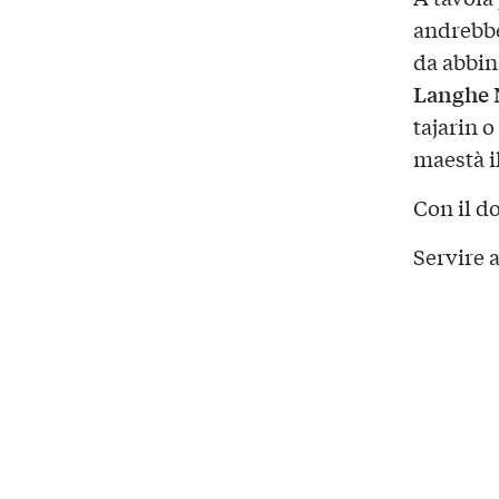
andrebbe
da abbin
Langhe 
tajarin o
maestà i
Con il d
Servire a