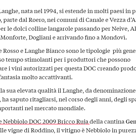
anghe, nata nel 1994, si estende in molti paesi in 
, parte dal Roero, nei comuni di Canale e Vezza d’A
er le dolci colline langarole passando per Neive, A
 Monforte, Dogliani e arrivando fino a Mondovì.
e Rosso e Langhe Bianco sono le tipologie più gene
sso tempo stimolanti per i produttori che possono
re i vini autorizzati per questa DOC creando prodo
fantasia molto accattivanti.
lla sua elevata qualità il Langhe, da denominazione
 ha saputo ritagliarsi, nel corso degli anni, degli sp
portanti nel mercato mondiale.
Ge
e Nebbiolo DOC 2009 Bricco Ruja
della cantina
lle vigne di Roddino, il vitigno è Nebbiolo in purez