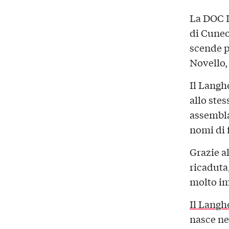
La DOC L
di Cuneo
scende p
Novello,
Il Langh
allo ste
assembla
nomi di 
Grazie a
ricaduta,
molto im
Il Langh
nasce ne