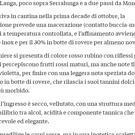
 Langa, poco sopra Serralunga e a due passi da Mon
riva in cantina nella prima decade di ottobre, la
zione prevede una macerazione (contatto buccia-mo
ni a temperatura controllata, e l’affinamento avvien
o inox e per il 30% in botte di rovere per almeno no
iere si presenta di colore rosso rubino con riflessi
i percepiscono frutti rossi maturi, ma anche note fl
ioletta, per finire con una leggera nota speziata do
 in botte di rovere, che rilascia i suoi tannini dolc
più morbido.
 l’ingresso è secco, vellutato, con una struttura me
ilibrio tra alcol, acidità e componente tannica che 
cevole ed elegante.
predilige le carni rosse, ma in una ipotetica scalett