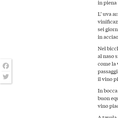
in piena
L’ uva ar
vinifica
sei gior
in accia
Nel bicch
al naso s
come la v
passaggio
Facebook
il vino 
Twitter
In bocca
buon equ
vino pia
A tavola 