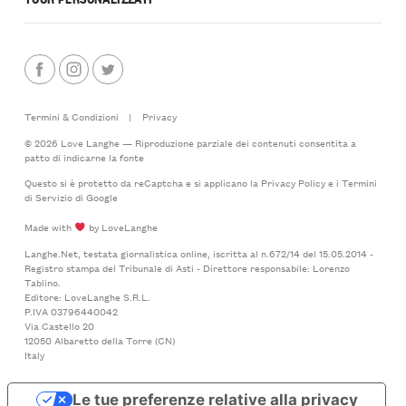
Termini & Condizioni
|
Privacy
© 2026 Love Langhe — Riproduzione parziale dei contenuti consentita a
patto di indicarne la fonte
Questo si è protetto da reCaptcha e si applicano la
Privacy Policy
e i
Termini
di Servizio
di Google
Made with
by LoveLanghe
Langhe.Net, testata giornalistica online, iscritta al n.672/14 del 15.05.2014 -
Registro stampa del Tribunale di Asti - Direttore responsabile: Lorenzo
Tablino.
Editore: LoveLanghe S.R.L.
P.IVA 03796440042
Via Castello 20
12050 Albaretto della Torre (CN)
Italy
Le tue preferenze relative alla privacy