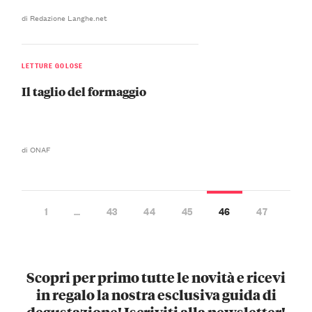
di Redazione Langhe.net
LETTURE GOLOSE
Il taglio del formaggio
di ONAF
1
…
43
44
45
46
47
Scopri per primo tutte le novità e ricevi
in regalo la nostra esclusiva guida di
degustazione! Iscriviti alla newsletter!