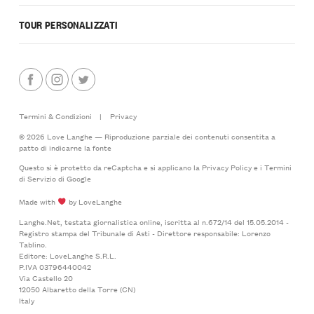
TOUR PERSONALIZZATI
Termini & Condizioni
|
Privacy
© 2026 Love Langhe — Riproduzione parziale dei contenuti consentita a
patto di indicarne la fonte
Questo si è protetto da reCaptcha e si applicano la
Privacy Policy
e i
Termini
di Servizio
di Google
Made with
by LoveLanghe
Langhe.Net, testata giornalistica online, iscritta al n.672/14 del 15.05.2014 -
Registro stampa del Tribunale di Asti - Direttore responsabile: Lorenzo
Tablino.
Editore: LoveLanghe S.R.L.
P.IVA 03796440042
Via Castello 20
12050 Albaretto della Torre (CN)
Italy