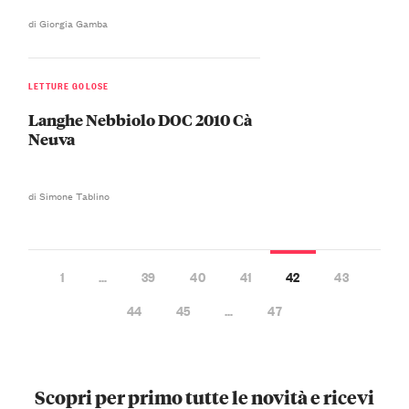
di Giorgia Gamba
LETTURE GOLOSE
Langhe Nebbiolo DOC 2010 Cà
Neuva
di Simone Tablino
1
…
39
40
41
42
43
44
45
…
47
Scopri per primo tutte le novità e ricevi