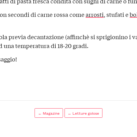
atti di pasta fresca condita con sughi di carne o fun
on secondi di carne rossa come
arrosti
, stufati e
bol
la previa decantazione (affinchè si sprigionino i v
d una temperatura di 18-20 gradi.
aggio!
← Magazine
← Letture golose