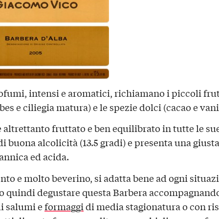
ofumi, intensi e aromatici, richiamano i piccoli frut
bes e ciliegia matura) e le spezie dolci (cacao e vani
è altrettanto fruttato e ben equilibrato in tutte le sue
i buona alcolicità (13.5 gradi) e presenta una giust
tannica ed acida.
nto e molto beverino, si adatta bene ad ogni situaz
 quindi degustare questa Barbera accompagnando
di salumi e
formaggi
di media stagionatura o con ris