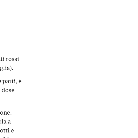
ti rossi
glia).
 parti, è
a dose
ione.
la a
otti e