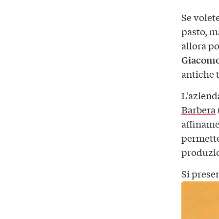
Se volet
pasto, m
allora po
Giacomo
antiche t
L’azienda
Barbera
affinamen
permette
produzi
Si prese