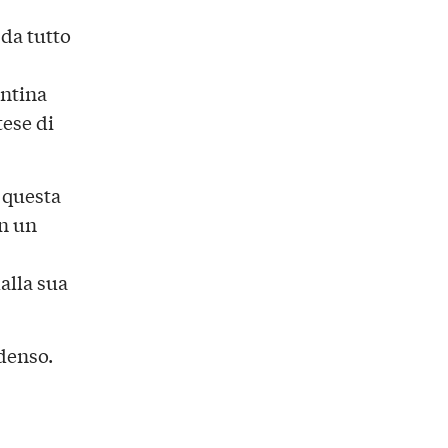
 da tutto
antina
ese di
a questa
on un
alla sua
 denso.