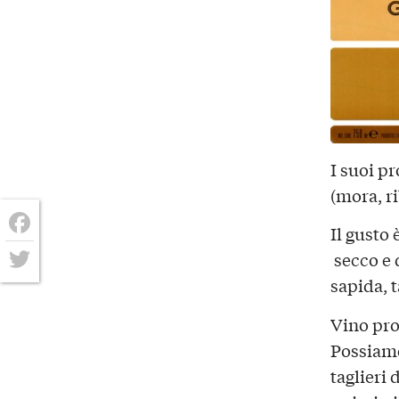
I suoi pr
(mora, ri
Il gusto 
Facebook
secco e d
sapida, 
Twitter
Vino pro
Possiamo
taglieri 