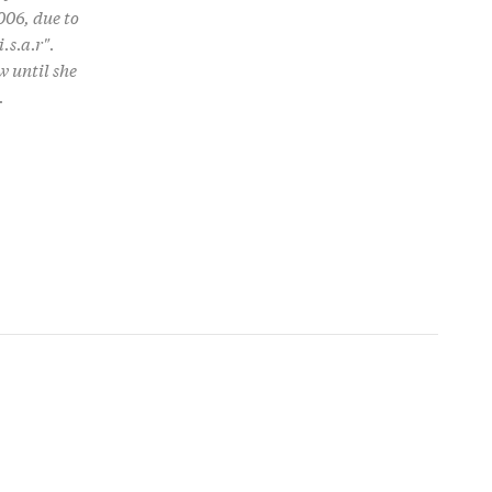
006, due to
.s.a.r".
w until she
.