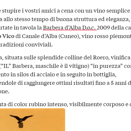
e stupire i vostri amici a cena con un vino semplice
a allo stesso tempo di buona struttura ed eleganza,
rtate in tavola la
Barbera d’Alba D.o.c
.
2009 della c
 Vico
di Canale d’Alba (Cuneo), vino rosso piemont
radizioni conviviali.
, situata sulle splendide colline del Roero, vinific
(“IL” Barbera, maschile è il vitigno) “in purezza” c
to in silos di acciaio e in seguito in bottiglia,
ndole di raggiungere ottimi risultati fino a 5 anni d
one.
nta di color rubino intenso, visibilmente corposo e