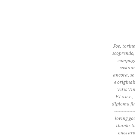
Joe, torine
scoprendo, 
compagni
sostanz
ancora, se
e origina
Vitis Vi
F.i.s.a.r
diploma fin
------------
loving go
thanks to
ones aro