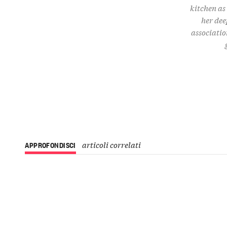
kitchen as
her dee
associatio
articoli correlati
APPROFONDISCI