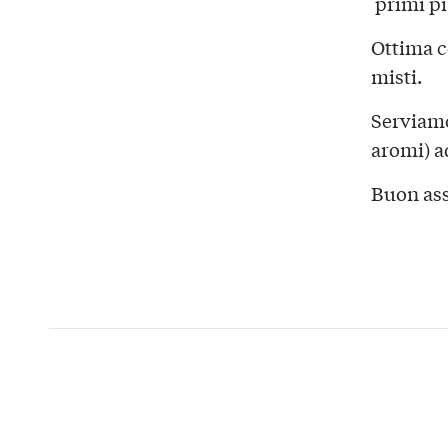
primi pi
Ottima c
misti.
Serviamo
aromi) a
Buon ass