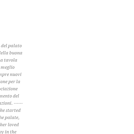
e del palato
 della buona
na tavola
, meglio
empre nuovi
one per la
ociazione
imento del
ioni. ------
. She started
he palate,
 her loved
py in the