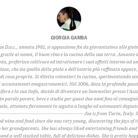
GIORGIA GAMBA
se D.o.c., annata 1981, si appassiona fin da giovanissima alle gioi
grazie ai nonni, il buon vino e la cucina della sua terra. Amante
a, preferisce coltivare ed intrattenere i suoi affetti intorno ad u
iosa, che sia quella della piola o dell'osteria più raffinata oppure
 di casa propria. Si diletta volentieri in cucina, sperimentando s
li accostamenti enogastronomici. Nel 2006, data la profonda passi
nifera e la sua linfa, decide di diventare un Sommelier presso l'Ass
., in parole povere, beve e studia per quasi due anni fino al consegu
ale, ottenuto fieramente in seguito a lunghe ed estenuanti degustaz
-------------------------------------------------------- Joe is from Turin, Italy
od wine and food since she was very young, discovering the joys of t
 her grandparents. She has always liked entertaining friends and
und a well stocked table, full of delicious dishes. She is pretty hap