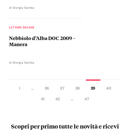
di Giorgia Gamba
LETTURE GOLOSE
Nebbiolo d’Alba DOC 2009 –
Manera
di Giorgia Gamba
1
…
36
37
38
39
40
41
42
…
47
Scopri per primo tutte le novità e ricevi