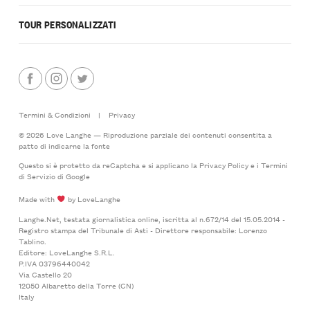
TOUR PERSONALIZZATI
Termini & Condizioni
|
Privacy
© 2026 Love Langhe — Riproduzione parziale dei contenuti consentita a
patto di indicarne la fonte
Questo si è protetto da reCaptcha e si applicano la
Privacy Policy
e i
Termini
di Servizio
di Google
Made with
by LoveLanghe
Langhe.Net, testata giornalistica online, iscritta al n.672/14 del 15.05.2014 -
Registro stampa del Tribunale di Asti - Direttore responsabile: Lorenzo
Tablino.
Editore: LoveLanghe S.R.L.
P.IVA 03796440042
Via Castello 20
12050 Albaretto della Torre (CN)
Italy