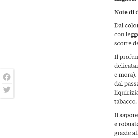
Note di 
Dal colo
con legge
scorre d
Il profu
delicata
e mora).
dal passa
Facebook
liquirizi
Twitter
tabacco.
Il sapore
e robust
grazie al