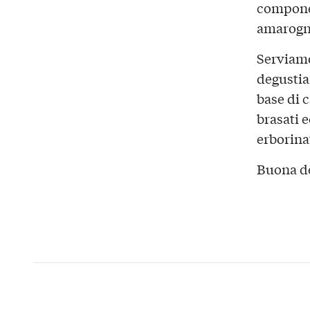
componen
amarogn
Serviamo
degustia
base di c
brasati e
erborinat
Buona d