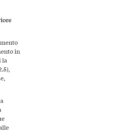
iore
iamento
mento in
 la
.5),
e,
va
a
ue
alle