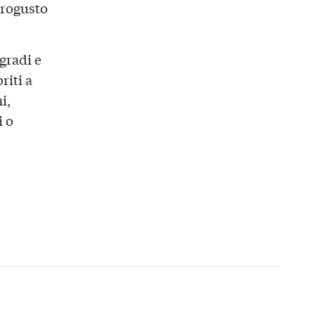
trogusto
gradi e
riti a
i,
i o