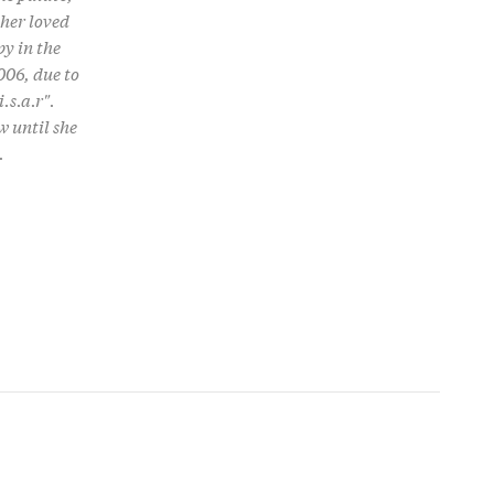
 her loved
py in the
006, due to
.s.a.r".
w until she
.