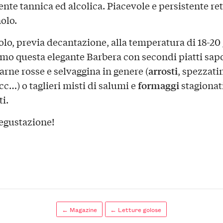
te tannica ed alcolica. Piacevole e persistente re
olo.
lo, previa decantazione, alla temperatura di 18-20 
mo questa elegante Barbera con secondi piatti sapo
arrosti
arne rosse e selvaggina in genere (
, spezzatin
formaggi
cc…) o taglieri misti di salumi e
stagionat
i.
egustazione!
← Magazine
← Letture golose