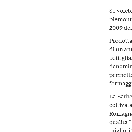
Se volet
piemonte
2009
del
Prodotta
di un ann
bottiglia
denomina
permette
formagg
La Barbe
coltivat
Romagna,
qualità 
migliori 