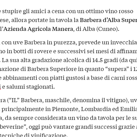
e stupire gli amici a cena con un ottimo vino rosso
Barbera d’Alba
Super
se, allora portate in tavola la
Azienda Agricola Manera
l’
, di Alba (Cuneo).
 con uve Barbera in purezza, prevede un invecch
o in botti di rovere e successivi sei mesi di affina
. La sua alta gradazione alcolica di 14.5 gradi (da qui
zione di Barbera Superiore in quanto “supera” i 12
 abbinamenti con piatti gustosi a base di carni ross
i
e salumi stagionati.
ra (“IL” Barbera, maschile, denomina il vitigno), u
a principalmente in Piemonte, Lombardia ed Emili
 da sempre considerata un vino da tavola per le s
“beverine”, oggi può vantare grandi successi grazie 
tecniche di vinificazione.