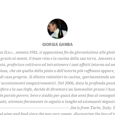
GIORGIA GAMBA
se D.o.c., annata 1981, si appassiona fin da giovanissima alle gioi
grazie ai nonni, il buon vino e la cucina della sua terra. Amante
a, preferisce coltivare ed intrattenere i suoi affetti intorno ad u
iosa, che sia quella della piola o dell'osteria più raffinata oppure
 di casa propria. Si diletta volentieri in cucina, sperimentando s
li accostamenti enogastronomici. Nel 2006, data la profonda passi
nifera e la sua linfa, decide di diventare un Sommelier presso l'Ass
., in parole povere, beve e studia per quasi due anni fino al consegu
ale, ottenuto fieramente in seguito a lunghe ed estenuanti degustaz
-------------------------------------------------------- Joe is from Turin, Italy
od wine and food since she was very young, discovering the joys of t