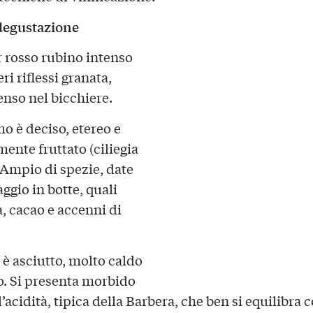
degustazione
r rosso rubino intenso
ri riflessi granata,
enso nel bicchiere.
mo è deciso, etereo e
mente fruttato (ciliegia
 Ampio di spezie, date
ggio in botte, quali
a, cacao e accenni di
 è asciutto, molto caldo
o. Si presenta morbido
l’acidità, tipica della Barbera, che ben si equilibra c