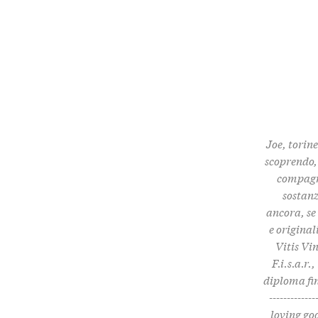
Joe, torine
scoprendo, 
compagni
sostanz
ancora, se
e origina
Vitis Vi
F.i.s.a.r
diploma fin
------------
loving go