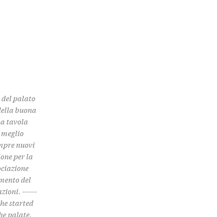
e del palato
 della buona
na tavola
, meglio
empre nuovi
one per la
ociazione
imento del
ioni. ------
. She started
he palate,