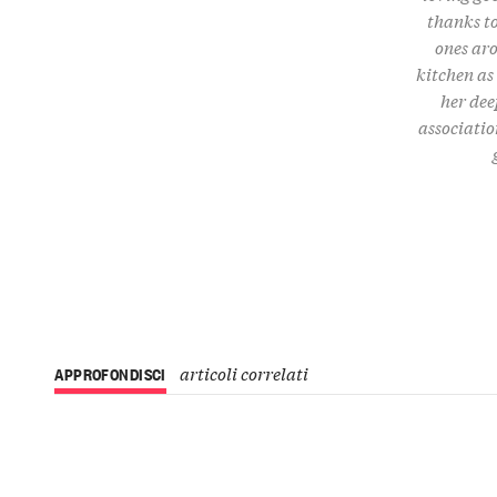
thanks to
ones aro
kitchen as
her dee
associatio
articoli correlati
APPROFONDISCI