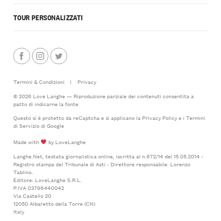
TOUR PERSONALIZZATI
Termini & Condizioni
|
Privacy
© 2026 Love Langhe — Riproduzione parziale dei contenuti consentita a
patto di indicarne la fonte
Questo si è protetto da reCaptcha e si applicano la
Privacy Policy
e i
Termini
di Servizio
di Google
Made with
by LoveLanghe
Langhe.Net, testata giornalistica online, iscritta al n.672/14 del 15.05.2014 -
Registro stampa del Tribunale di Asti - Direttore responsabile: Lorenzo
Tablino.
Editore: LoveLanghe S.R.L.
P.IVA 03796440042
Via Castello 20
12050 Albaretto della Torre (CN)
Italy