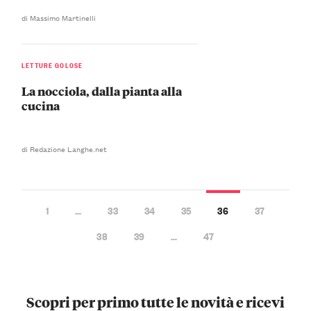
di Massimo Martinelli
LETTURE GOLOSE
La nocciola, dalla pianta alla
cucina
di Redazione Langhe.net
1
…
33
34
35
36
37
38
39
…
47
Scopri per primo tutte le novità e ricevi