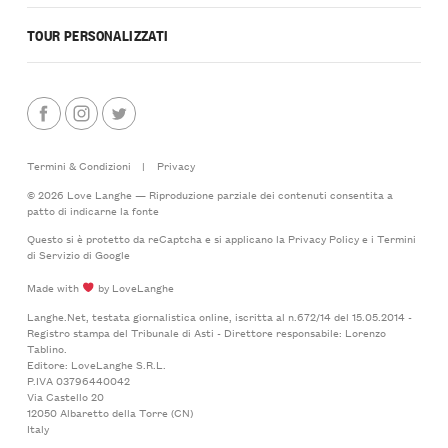
TOUR PERSONALIZZATI
Termini & Condizioni
|
Privacy
© 2026 Love Langhe — Riproduzione parziale dei contenuti consentita a
patto di indicarne la fonte
Questo si è protetto da reCaptcha e si applicano la
Privacy Policy
e i
Termini
di Servizio
di Google
Made with
by LoveLanghe
Langhe.Net, testata giornalistica online, iscritta al n.672/14 del 15.05.2014 -
Registro stampa del Tribunale di Asti - Direttore responsabile: Lorenzo
Tablino.
Editore: LoveLanghe S.R.L.
P.IVA 03796440042
Via Castello 20
12050 Albaretto della Torre (CN)
Italy