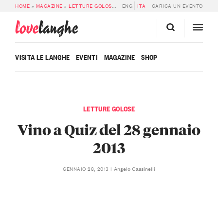
HOME
»
MAGAZINE
»
LETTURE GOLOSE
»
VINO A QUIZ DEL 28 GENNAIO 2013
ENG
ITA
CARICA UN EVENTO
love
langhe
VISITA LE LANGHE
EVENTI
MAGAZINE
SHOP
LETTURE GOLOSE
Vino a Quiz del 28 gennaio
2013
Angelo Cassinelli
GENNAIO 28, 2013