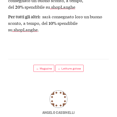
consegnato un buono sconto, a tempo,
del
spendibile su
shopLanghe
20%
sarà consegnato loro un
buono
Per tutti gli altri:
sconto, a tempo, del
spendibile
10%
su
shopLanghe
.
← Magazine
← Letture golose
ANGELO CASSINELLI