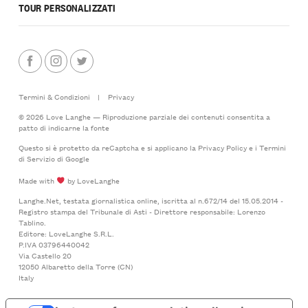
TOUR PERSONALIZZATI
Termini & Condizioni
|
Privacy
© 2026 Love Langhe — Riproduzione parziale dei contenuti consentita a
patto di indicarne la fonte
Questo si è protetto da reCaptcha e si applicano la
Privacy Policy
e i
Termini
di Servizio
di Google
Made with
by LoveLanghe
Langhe.Net, testata giornalistica online, iscritta al n.672/14 del 15.05.2014 -
Registro stampa del Tribunale di Asti - Direttore responsabile: Lorenzo
Tablino.
Editore: LoveLanghe S.R.L.
P.IVA 03796440042
Via Castello 20
12050 Albaretto della Torre (CN)
Italy