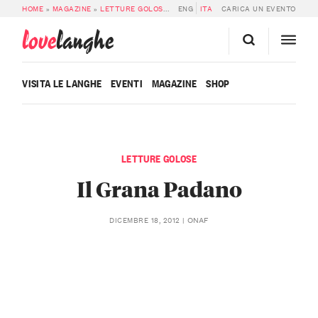
HOME
»
MAGAZINE
»
LETTURE GOLOSE
»
IL GRANA PADANO
ENG
ITA
CARICA UN EVENTO
love
langhe
VISITA LE LANGHE
EVENTI
MAGAZINE
SHOP
LETTURE GOLOSE
Il Grana Padano
ONAF
DICEMBRE 18, 2012