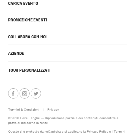
CARICA EVENTO
PROMOZIONE EVENTI
COLLABORA CON NOI
AZIENDE
TOUR PERSONALIZZATI
Termini & Condizioni
|
Privacy
© 2026 Love Langhe — Riproduzione parziale dei contenuti consentita a
patto di indicarne la fonte
Questo si è protetto da reCaptcha e si applicano la
Privacy Policy
e i
Termini