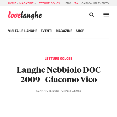
HOME
»
MAGAZINE
»
LETTURE GOLOSE
»
LANGHE NEBBIOLO DOC 2009 – GIAC
ENG
ITA
CARICA UN EVENTO
love
langhe
VISITA LE LANGHE
EVENTI
MAGAZINE
SHOP
LETTURE GOLOSE
Langhe Nebbiolo DOC
2009 - Giacomo Vico
Giorgia Gamba
GENNAIO 2, 2012