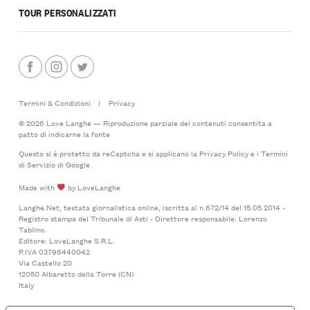
TOUR PERSONALIZZATI
Termini & Condizioni
|
Privacy
© 2026 Love Langhe — Riproduzione parziale dei contenuti consentita a
patto di indicarne la fonte
Questo si è protetto da reCaptcha e si applicano la
Privacy Policy
e i
Termini
di Servizio
di Google
Made with
by LoveLanghe
Langhe.Net, testata giornalistica online, iscritta al n.672/14 del 15.05.2014 -
Registro stampa del Tribunale di Asti - Direttore responsabile: Lorenzo
Tablino.
Editore: LoveLanghe S.R.L.
P.IVA 03796440042
Via Castello 20
12050 Albaretto della Torre (CN)
Italy