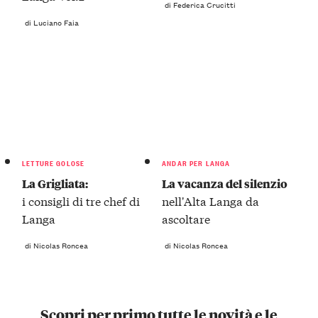
di Federica Crucitti
di Luciano Faia
LETTURE GOLOSE
ANDAR PER LANGA
La Grigliata:
La vacanza del silenzio
i consigli di tre chef di
nell'Alta Langa da
Langa
ascoltare
di Nicolas Roncea
di Nicolas Roncea
Scopri per primo tutte le novità e le