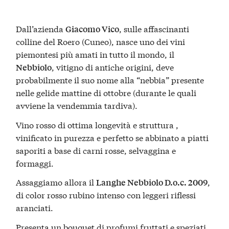
Dall’azienda
, sulle affascinanti
Giacomo Vico
colline del Roero (Cuneo), nasce uno dei vini
piemontesi più amati in tutto il mondo, il
, vitigno di antiche origini, deve
Nebbiolo
probabilmente il suo nome alla “nebbia” presente
nelle gelide mattine di ottobre (durante le quali
avviene la vendemmia tardiva).
Vino rosso di ottima longevità e struttura ,
vinificato in purezza e perfetto se abbinato a piatti
saporiti a base di carni rosse, selvaggina e
formaggi.
Assaggiamo allora il
,
Langhe Nebbiolo D.o.c. 2009
di color rosso rubino intenso con leggeri riflessi
aranciati.
Presenta un bouquet di profumi fruttati e speziati