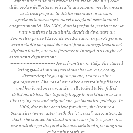
affetti intorno ad una tavola sostanziosa, che sia quella
della piola o dell'osteria più raffinata oppure, meglio ancora,
se di casa propria. Si diletta volentieri in cucina,
sperimentando sempre nuovi e originali accostamenti
enogastronomici. Nel 2006, data la profonda passione per la
Vitis Vinifera e la sua linfa, decide di diventare un
Sommelier presso l'Associazione F.i.s.a.r., in parole povere,
beve e studia per quasi due anni fino al conseguimento del
diploma finale, ottenuto fieramente in seguito a lunghe ed
estenuanti degustazioni. --------------------------------------------
------------------------------ Joe is from Turin, Italy. She started
loving good wine and food since she was very young,
discovering the joys of the palate, thanks to her
grandparents. She has always liked entertaining friends
and her loved ones around a well stocked table, full of
delicious dishes. She is pretty happy in the kitchen as she
likes trying new and original eno-gastonomical pairings. In
2006, due to her deep love for wines, she became a
Sommelier (wine taster) with the "F.i.s.a.r". association. In
short, she studied hard and drank wines for two years in a
row until she got the final diploma, obtained after long and
exhausting tastings.