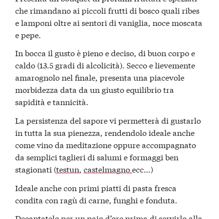
che rimandano ai piccoli frutti di bosco quali ribes
e lamponi oltre ai sentori di vaniglia, noce moscata
e pepe.
In bocca il gusto è pieno e deciso, di buon corpo e
caldo (13.5 gradi di alcolicità). Secco e lievemente
amarognolo nel finale, presenta una piacevole
morbidezza data da un giusto equilibrio tra
sapidità e tannicità.
La persistenza del sapore vi permetterà di gustarlo
in tutta la sua pienezza, rendendolo ideale anche
come vino da meditazione oppure accompagnato
da semplici taglieri di salumi e formaggi ben
stagionati (
testun
,
castelmagno
ecc…)
Ideale anche con primi piatti di pasta fresca
condita con ragù di carne, funghi e fonduta.
Decantatelo per un paio d’ore prima di servirlo alla