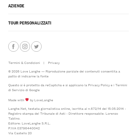
AZIENDE
TOUR PERSONALIZZATI
Termini & Condizioni
|
Privacy
© 2026 Love Langhe — Riproduzione parziale dei contenuti consentita a
patto di indicarne la fonte
Questo si è protetto da reCaptcha e si applicano la
Privacy Policy
e i
Termini
di Servizio
di Google
Made with
by LoveLanghe
Langhe.Net, testata giornalistica online, iscritta al n.672/14 del 15.05.2014 -
Registro stampa del Tribunale di Asti - Direttore responsabile: Lorenzo
Tablino.
Editore: LoveLanghe S.R.L.
P.IVA 03796440042
Via Castello 20