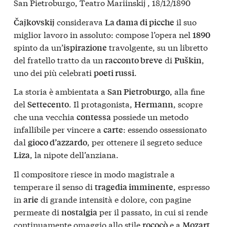
San Pietroburgo, Teatro Mariinskij , 18/12/1890
considerava
il suo
Čajkovskij
La dama di picche
miglior lavoro in assoluto: compose l’opera nel
1890
spinto da un’
travolgente, su un libretto
ispirazione
del fratello tratto da un
di
,
racconto breve
Puškin
uno dei più celebrati
.
poeti russi
La storia è ambientata a
, alla fine
San Pietroburgo
del
. Il protagonista,
, scopre
Settecento
Hermann
che una vecchia
possiede un metodo
contessa
infallibile per vincere a
: essendo ossessionato
carte
dal
, per ottenere il segreto seduce
gioco d’azzardo
, la nipote dell’anziana.
Liza
Il compositore riesce in modo magistrale a
temperare il senso di
, espresso
tragedia imminente
in
di grande intensità e dolore, con pagine
arie
permeate di
per il passato, in cui si rende
nostalgia
continuamente omaggio allo stile
e a
,
rococò
Mozart