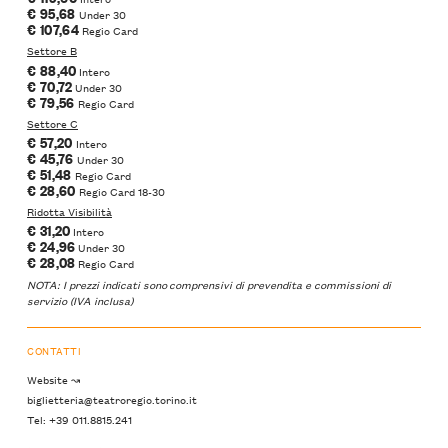
€ 95,68
Under 30
€ 107,64
Regio Card
Settore B
€ 88,40
Intero
€ 70,72
Under 30
€ 79,56
Regio Card
Settore C
€ 57,20
Intero
€ 45,76
Under 30
€ 51,48
Regio Card
€ 28,60
Regio Card 18-30
Ridotta Visibilità
€ 31,20
Intero
€ 24,96
Under 30
€ 28,08
Regio Card
NOTA: I prezzi indicati sono
comprensivi
di prevendita e commissioni di
servizio (IVA inclusa)
CONTATTI
Website ↝
biglietteria@teatroregio.torino.it
Tel: +39 011.8815.241