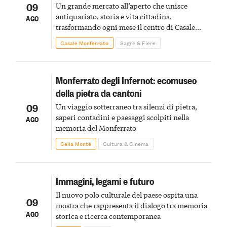
09
Un grande mercato all’aperto che unisce
antiquariato, storia e vita cittadina,
AGO
trasformando ogni mese il centro di Casale
Monferrato in un luogo di scoperta e racconto
Casale Monferrato
Sagre & Fiere
Monferrato degli Infernot: ecomuseo
della pietra da cantoni
09
Un viaggio sotterraneo tra silenzi di pietra,
saperi contadini e paesaggi scolpiti nella
AGO
memoria del Monferrato
Cella Monte
Cultura & Cinema
Immagini, legami e futuro
Il nuovo polo culturale del paese ospita una
09
mostra che rappresenta il dialogo tra memoria
AGO
storica e ricerca contemporanea