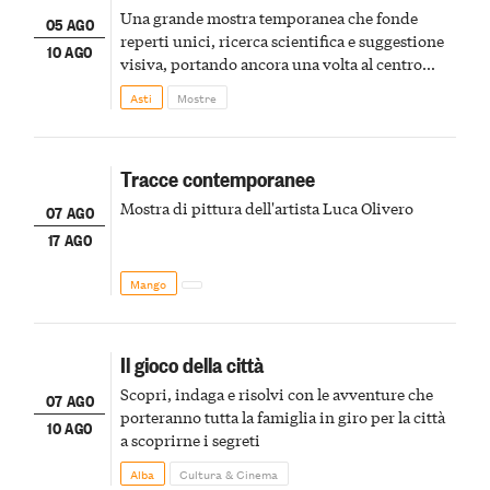
Una grande mostra temporanea che fonde
05 AGO
reperti unici, ricerca scientifica e suggestione
10 AGO
visiva, portando ancora una volta al centro
della scena le meraviglie del passato astigiano
Asti
Mostre
Tracce contemporanee
Mostra di pittura dell'artista Luca Olivero
07 AGO
17 AGO
Mango
Il gioco della città
Scopri, indaga e risolvi con le avventure che
07 AGO
porteranno tutta la famiglia in giro per la città
10 AGO
a scoprirne i segreti
Alba
Cultura & Cinema