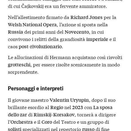
di cui Čajkovskij era un fervente ammiratore.
Nell’allestimento firmato da
per la
Richard Jones
, l’azione si sposta nella
Welsh National Opera
dei primi anni del
, in cui
Russia
Novecento
convivono i relitti della grandiosità
e il
imperiale
caos
.
post-rivoluzionario
Le allucinazioni di Hermann acquistano così risvolti
, per essere risolte scenicamente in modo
grotteschi
sorprendente.
Personaggi e interpreti
Il giovane maestro
, dopo il suo
Valentin Uryupin
brillante esordio al
nel
con
Regio
2023
La sposa
di
, tornerà a dirigere
dello zar
Rimskij-Korsakov
l’
e il
del Teatro e un gruppo di
Orchestra
Coro
specializzati nel repertorio
di fine
solisti
russo