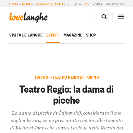
HOME
»
EVENTI
»
MUSICA & NIGHTLIFE
»
TEATRO REGIO: LA DAMA DI PICCHE
ENG
ITA
CARICA UN EVENTO
love
langhe
VISITA LE LANGHE
EVENTI
MAGAZINE
SHOP
TORINO — TEATRO REGIO DI TORINO
Teatro Regio: la dama di
picche
La dama di picche di Čajkovskij, considerata il suo
miglior lavoro, viene presentata con un allestimento
di Richard Jones che sposta l'azione nella Russia dei