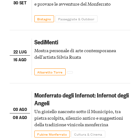
30 SET
e provare le avventure del Monferrato
Bistagno
Passeggiate & Outdoor
SediMenti
Mostra personale di arte contemporanea
22 LUG
dell'artista Silvia Ruata
16 AGO
Albaretto Torre
Monferrato degli Infernot: Infernot degli
Angeli
03 AGO
Un gioiello nascosto sotto il Municipio, tra
08 AGO
pietra scolpita, silenzio antico e suggestioni
della tradizione vinicola monferrina
Fubine Monferrato
Cultura & Cinema