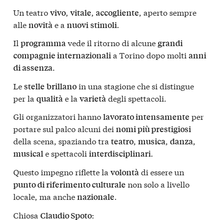
Un teatro
,
,
, aperto sempre
vivo
vitale
accogliente
alle
e a
.
novità
nuovi
stimoli
Il
vede il ritorno di alcune
programma
grandi
a Torino dopo molti
compagnie internazionali
anni
.
di assenza
Le
in una stagione che si distingue
stelle
brillano
per la
e la
degli spettacoli.
qualità
varietà
Gli organizzatori hanno
per
lavorato intensamente
portare sul palco alcuni dei
nomi più prestigiosi
della scena, spaziando tra
,
,
,
teatro
musica
danza
e spettacoli
.
musical
interdisciplinari
Questo impegno riflette la
di essere un
volontà
non solo a livello
punto di riferimento culturale
locale, ma anche
.
nazionale
Chiosa
:
Claudio Spoto