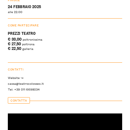
24 FEBBRAIO 2025
alle 22:00
COME PARTECIPARE
PREZZI TEATRO
€ 33,00
poltronissima
€ 27,50
poltrona
€ 22,50
galleria
CONTATTI
Website ↝
cassa@teatrocolosseo.it
Tel: +39 011 6698034
CONTATTA