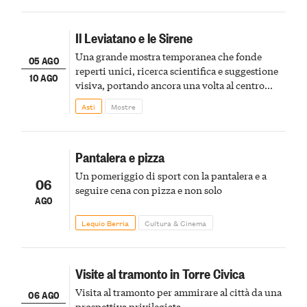
Il Leviatano e le Sirene
Una grande mostra temporanea che fonde
05 AGO
reperti unici, ricerca scientifica e suggestione
10 AGO
visiva, portando ancora una volta al centro
della scena le meraviglie del passato astigiano
Asti
Mostre
Pantalera e pizza
Un pomeriggio di sport con la pantalera e a
06
seguire cena con pizza e non solo
AGO
Lequio Berria
Cultura & Cinema
Visite al tramonto in Torre Civica
Visita al tramonto per ammirare al città da una
06 AGO
prospettiva privilegiata