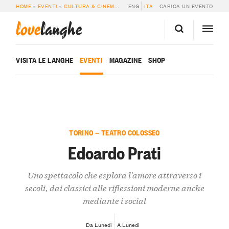
HOME
»
EVENTI
»
CULTURA & CINEMA
»
EDOARDO PRATI
ENG
ITA
CARICA UN EVENTO
love
langhe
VISITA LE LANGHE
EVENTI
MAGAZINE
SHOP
TORINO — TEATRO COLOSSEO
Edoardo Prati
Uno spettacolo che esplora l'amore attraverso i
secoli, dai classici alle riflessioni moderne anche
mediante i social
Da Lunedì
A Lunedì