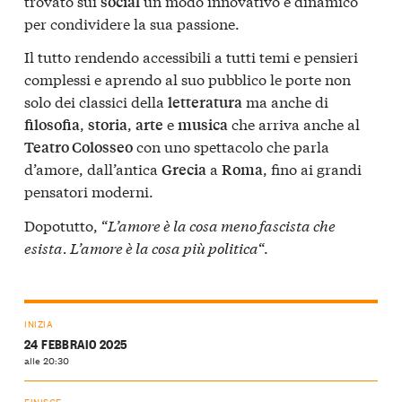
trovato sui
un modo innovativo e dinamico
social
per condividere la sua passione.
Il tutto rendendo accessibili a tutti temi e pensieri
complessi e aprendo al suo pubblico le porte non
solo dei classici della
ma anche di
letteratura
,
,
e
che arriva anche al
filosofia
storia
arte
musica
con uno spettacolo che parla
Teatro Colosseo
d’amore, dall’antica
a
, fino ai grandi
Grecia
Roma
pensatori moderni.
Dopotutto, “
L’amore è la cosa meno fascista che
esista. L’amore è la cosa più politica
“.
INIZIA
24 FEBBRAIO 2025
alle 20:30
FINISCE