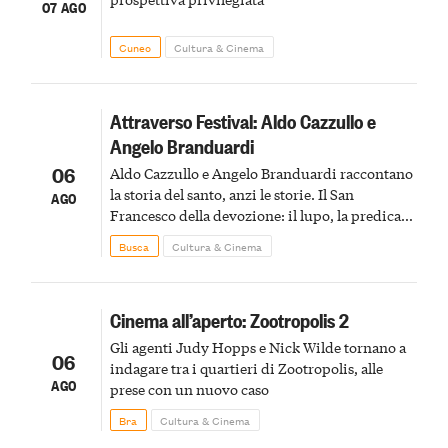
07 AGO
Cuneo
Cultura & Cinema
Attraverso Festival: Aldo Cazzullo e
Angelo Branduardi
06
Aldo Cazzullo e Angelo Branduardi raccontano
la storia del santo, anzi le storie. Il San
AGO
Francesco della devozione: il lupo, la predica
agli uccelli, le stimmate
Busca
Cultura & Cinema
Cinema all’aperto: Zootropolis 2
Gli agenti Judy Hopps e Nick Wilde tornano a
06
indagare tra i quartieri di Zootropolis, alle
AGO
prese con un nuovo caso
Bra
Cultura & Cinema