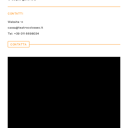
CONTATTI
Website ↝
cassa@teatrocolosseo.it
Tel: +39 011 6698034
CONTATTA