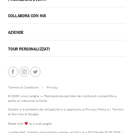
COLLABORA CON NOI
AZIENDE
TOUR PERSONALIZZATI
Termini & Condizioni
|
Privacy
© 2026 Love Langhe — Riproduzione parziale dei contenuti consentita a
patto di indicarne la fonte
Questo si è protetto da reCaptcha e si applicano la
Privacy Policy
e i
Termini
di Servizio
di Google
Made with
by LoveLanghe
Langhe.Net, testata giornalistica online, iscritta al n.672/14 del 15.05.2014 -