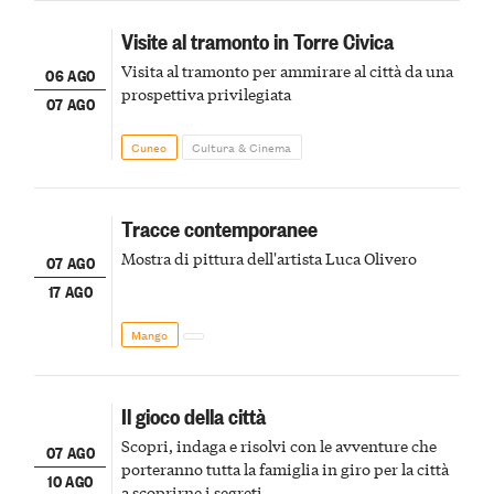
Visite al tramonto in Torre Civica
Visita al tramonto per ammirare al città da una
06 AGO
prospettiva privilegiata
07 AGO
Cuneo
Cultura & Cinema
Tracce contemporanee
Mostra di pittura dell'artista Luca Olivero
07 AGO
17 AGO
Mango
Il gioco della città
Scopri, indaga e risolvi con le avventure che
07 AGO
porteranno tutta la famiglia in giro per la città
10 AGO
a scoprirne i segreti