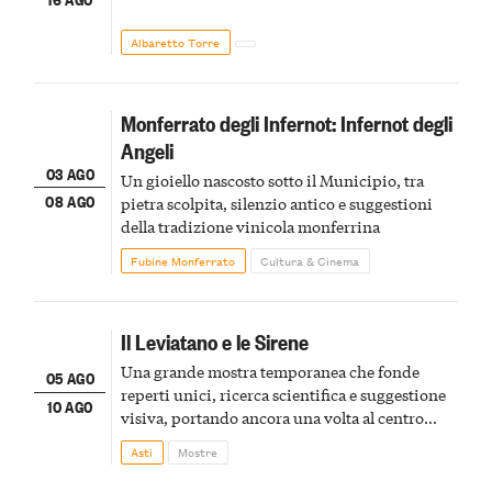
Albaretto Torre
Monferrato degli Infernot: Infernot degli
Angeli
03 AGO
Un gioiello nascosto sotto il Municipio, tra
08 AGO
pietra scolpita, silenzio antico e suggestioni
della tradizione vinicola monferrina
Fubine Monferrato
Cultura & Cinema
Il Leviatano e le Sirene
Una grande mostra temporanea che fonde
05 AGO
reperti unici, ricerca scientifica e suggestione
10 AGO
visiva, portando ancora una volta al centro
della scena le meraviglie del passato astigiano
Asti
Mostre