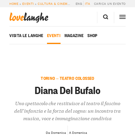
HOME
»
EVENTI
»
CULTURA & CINEMA
»
DIANA DEL BUFALO
ENG
ITA
CARICA UN EVENTO
love
langhe
VISITA LE LANGHE
EVENTI
MAGAZINE
SHOP
TORINO — TEATRO COLOSSEO
Diana Del Bufalo
Uno spettacolo che restituisce al teatro il fascino
dell’infanzia e la forza del sogno: un incontro tra
musica, voce e immaginazione condivisa
Da Domenica
A Domenica