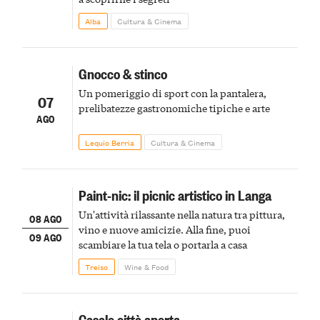
Alba
Cultura & Cinema
Gnocco & stinco
Un pomeriggio di sport con la pantalera,
07
prelibatezze gastronomiche tipiche e arte
AGO
Lequio Berria
Cultura & Cinema
Paint-nic: il picnic artistico in Langa
Un'attività rilassante nella natura tra pittura,
08 AGO
vino e nuove amicizie. Alla fine, puoi
09 AGO
scambiare la tua tela o portarla a casa
Treiso
Wine & Food
Casale città aperta