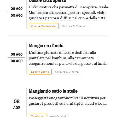
Un’iniziativa che permette di riscoprire Casale
08 AGO
Monferrato attraverso aperture speciali, visite
09 AGO
guidate e percorsi diffusi nel cuore della città
Casale Monferrato
Cultura & Cinema
Mangia en d’andà
L'ultima giornata di festa è dedicata alla
08 AGO
pantalera per bambini, alla camminata
09 AGO
enogastronomica per le vie del paese e al finale
pirotecnico
Lequio Berria
Cultura & Cinema
Mangiando sotto le stelle
Passeggiata enogastronomica in notturna per
08
gustare i prodotti ed i vini tipici vicesi e locali
AGO
Vicoforte
Wine & Food