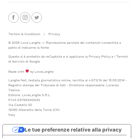
Termini & Condizioni
|
Privacy
© 2026 Love Langhe — Riproduzione parziale dei contenuti consentita a
patto di indicarne la fonte
Questo si è protetto da reCaptcha e si applicano la
Privacy Policy
e i
Termini
di Servizio
di Google
Made with
by LoveLanghe
Langhe.Net, testata giornalistica online, iscritta al n.672/14 del 15.05.2014 -
Registro stampa del Tribunale di Asti - Direttore responsabile: Lorenzo
Tablino.
Editore: LoveLanghe S.R.L.
P.IVA 03796440042
Via Castello 20
12050 Albaretto della Torre (CN)
Italy
Le tue preferenze relative alla privacy