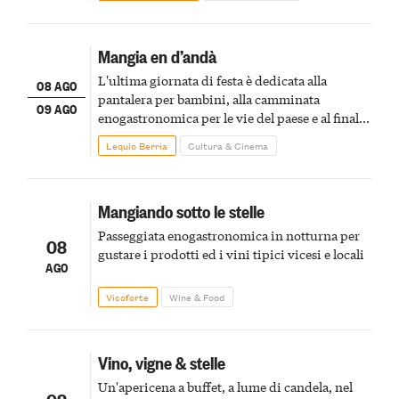
Mangia en d’andà
L'ultima giornata di festa è dedicata alla
08 AGO
pantalera per bambini, alla camminata
09 AGO
enogastronomica per le vie del paese e al finale
pirotecnico
Lequio Berria
Cultura & Cinema
Mangiando sotto le stelle
Passeggiata enogastronomica in notturna per
08
gustare i prodotti ed i vini tipici vicesi e locali
AGO
Vicoforte
Wine & Food
Vino, vigne & stelle
Un'apericena a buffet, a lume di candela, nel