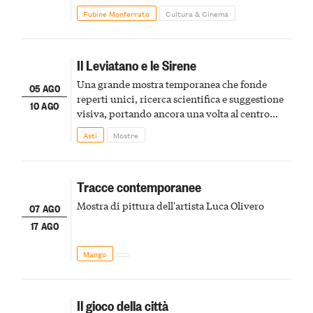
Fubine Monferrato
Cultura & Cinema
Il Leviatano e le Sirene
Una grande mostra temporanea che fonde
05 AGO
reperti unici, ricerca scientifica e suggestione
10 AGO
visiva, portando ancora una volta al centro
della scena le meraviglie del passato astigiano
Asti
Mostre
Tracce contemporanee
Mostra di pittura dell'artista Luca Olivero
07 AGO
17 AGO
Mango
Il gioco della città