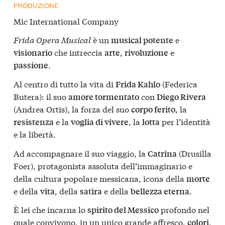
PRODUZIONE
Mic International Company
Frida Opera Musical
è un
e
musical potente
che intreccia
,
e
visionario
arte
rivoluzione
.
passione
Al centro di tutto la vita di
(Federica
Frida Kahlo
Butera): il suo
con
amore tormentato
Diego Rivera
(Andrea Ortis), la forza del suo
, la
corpo ferito
e la
, la
per l’identità
resistenza
voglia di vivere
lotta
e la libertà.
Ad accompagnare il suo viaggio, la
(Drusilla
Catrina
Foer), protagonista assoluta dell’immaginario e
della cultura popolare messicana, icona della
morte
e della
, della
e della
.
vita
satira
bellezza eterna
È lei che incarna lo
profondo nel
spirito del Messico
quale convivono, in un unico grande affresco,
,
colori