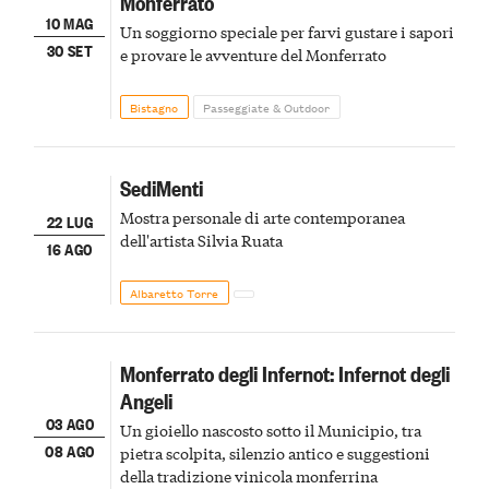
Monferrato
10 MAG
Un soggiorno speciale per farvi gustare i sapori
30 SET
e provare le avventure del Monferrato
Bistagno
Passeggiate & Outdoor
SediMenti
Mostra personale di arte contemporanea
22 LUG
dell'artista Silvia Ruata
16 AGO
Albaretto Torre
Monferrato degli Infernot: Infernot degli
Angeli
03 AGO
Un gioiello nascosto sotto il Municipio, tra
08 AGO
pietra scolpita, silenzio antico e suggestioni
della tradizione vinicola monferrina