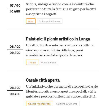
Scopri, indaga e risolvi con le avventure che
07 AGO
porteranno tutta la famiglia in giro per la città
10 AGO
a scoprirne i segreti
Alba
Cultura & Cinema
Paint-nic: il picnic artistico in Langa
Un'attività rilassante nella natura tra pittura,
08 AGO
vino e nuove amicizie. Alla fine, puoi
09 AGO
scambiare la tua tela o portarla a casa
Treiso
Wine & Food
Casale città aperta
Un’iniziativa che permette di riscoprire Casale
08 AGO
Monferrato attraverso aperture speciali, visite
09 AGO
guidate e percorsi diffusi nel cuore della città
Casale Monferrato
Cultura & Cinema