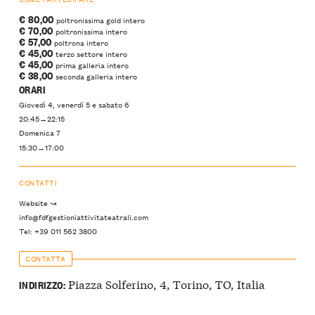
€ 80,00
poltronissima gold intero
€ 70,00
poltronissima intero
€ 57,00
poltrona intero
€ 45,00
terzo settore intero
€ 45,00
prima galleria intero
€ 38,00
seconda galleria intero
ORARI
Giovedì 4, venerdì 5 e sabato 6
20:45→22:15
Domenica 7
15:30→17:00
CONTATTI
Website ↝
info@fdfgestioniattivitateatrali.com
Tel: +39 011 562 3800
CONTATTA
Piazza Solferino, 4, Torino, TO, Italia
INDIRIZZO: