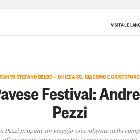
VISITA LE LAN
SANTO STEFANO BELBO — CHIESA SS. GIACOMO E CRISTOFORO
avese Festival: Andr
Pezzi
 Pezzi propone un viaggio coinvolgente nella comp
affascinante interazione tra tecnologia e umanità