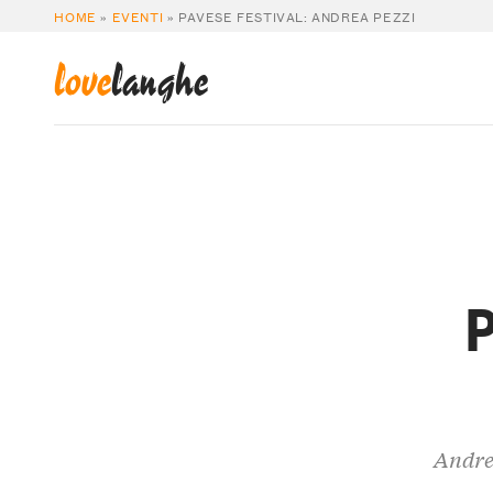
HOME
»
EVENTI
»
PAVESE FESTIVAL: ANDREA PEZZI
love
langhe
P
Andrea