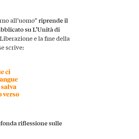
riprende il
orno all’uomo”
ubblicato su L’Unità di
iberazione e la fine della
e scrive:
e ci
 sangue
 salva
o verso
fonda riflessione sulle