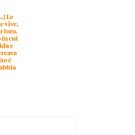
…] Le
e vive,
r loro.
 in cui
ida e
creava
ito è
e abbia
a