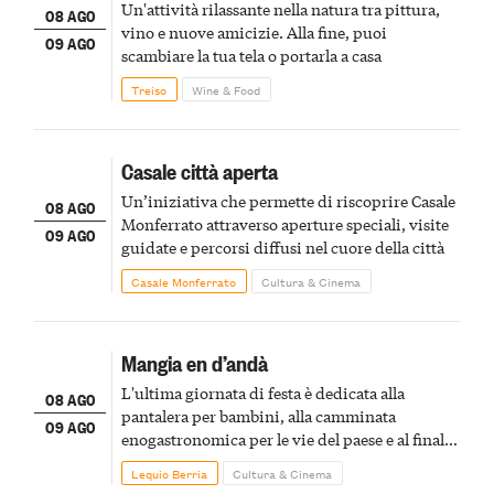
Un'attività rilassante nella natura tra pittura,
08 AGO
vino e nuove amicizie. Alla fine, puoi
09 AGO
scambiare la tua tela o portarla a casa
Treiso
Wine & Food
Casale città aperta
Un’iniziativa che permette di riscoprire Casale
08 AGO
Monferrato attraverso aperture speciali, visite
09 AGO
guidate e percorsi diffusi nel cuore della città
Casale Monferrato
Cultura & Cinema
Mangia en d’andà
L'ultima giornata di festa è dedicata alla
08 AGO
pantalera per bambini, alla camminata
09 AGO
enogastronomica per le vie del paese e al finale
pirotecnico
Lequio Berria
Cultura & Cinema