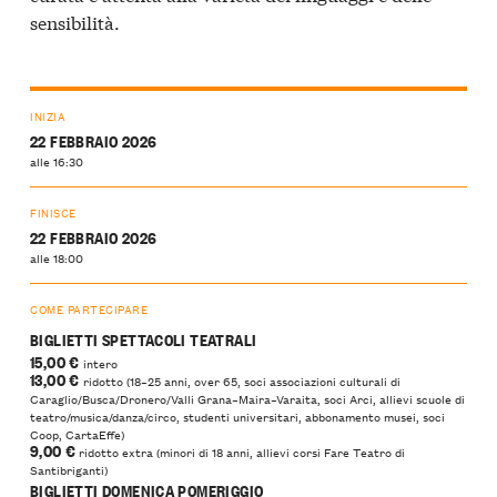
sensibilità.
INIZIA
22 FEBBRAIO 2026
alle 16:30
FINISCE
22 FEBBRAIO 2026
alle 18:00
COME PARTECIPARE
BIGLIETTI SPETTACOLI TEATRALI
15,00 €
intero
13,00 €
ridotto (18–25 anni, over 65, soci associazioni culturali di
Caraglio/Busca/Dronero/Valli Grana–Maira–Varaita, soci Arci, allievi scuole di
teatro/musica/danza/circo, studenti universitari, abbonamento musei, soci
Coop, CartaEffe)
9,00 €
ridotto extra (minori di 18 anni, allievi corsi Fare Teatro di
Santibriganti)
BIGLIETTI DOMENICA POMERIGGIO