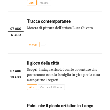
della scena le meraviglie del passato astigiano
Asti
Mostre
Tracce contemporanee
Mostra di pittura dell'artista Luca Olivero
07 AGO
17 AGO
Mango
Il gioco della città
Scopri, indaga e risolvi con le avventure che
07 AGO
porteranno tutta la famiglia in giro per la città
10 AGO
a scoprirne i segreti
Alba
Cultura & Cinema
Paint-nic: il picnic artistico in Langa