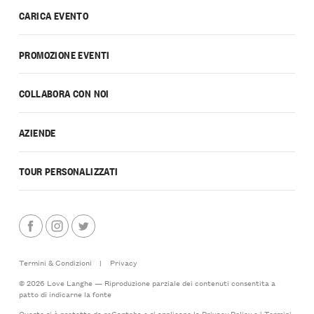
CARICA EVENTO
PROMOZIONE EVENTI
COLLABORA CON NOI
AZIENDE
TOUR PERSONALIZZATI
Termini & Condizioni
|
Privacy
© 2026 Love Langhe — Riproduzione parziale dei contenuti consentita a
patto di indicarne la fonte
Questo si è protetto da reCaptcha e si applicano la
Privacy Policy
e i
Termini