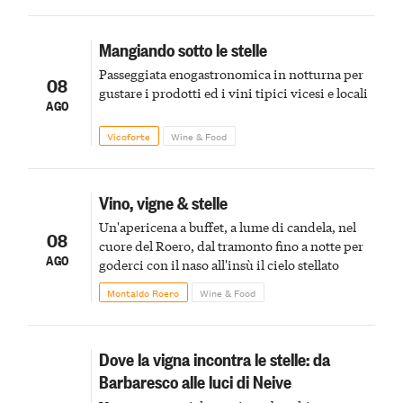
Mangiando sotto le stelle
Passeggiata enogastronomica in notturna per
08
gustare i prodotti ed i vini tipici vicesi e locali
AGO
Vicoforte
Wine & Food
Vino, vigne & stelle
Un'apericena a buffet, a lume di candela, nel
08
cuore del Roero, dal tramonto fino a notte per
AGO
goderci con il naso all'insù il cielo stellato
Montaldo Roero
Wine & Food
Dove la vigna incontra le stelle: da
Barbaresco alle luci di Neive