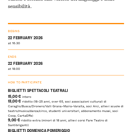
sensibilità.
BEGINS
22 FEBRUARY 2026
at 16:30
ENDS
22 FEBRUARY 2026
at 18:00
HOW TO PARTICIPATE
BIGLIETTI SPETTACOLI TEATRALI
15,00 €
intero
13,00 €
ridotto (18–25 anni, over 65, soci associazioni culturali di
Caraglio/Busca/Dronero/Valli Grana–Maira–Varaita, soci Arci, allievi scuole di
teatro/musica/danza/circo, studenti universitari, abbonamento musei, soci
Coop, CartaEffe)
9,00 €
ridotto extra (minori di 18 anni, allievi corsi Fare Teatro di
Santibriganti)
BIGLIETTI DOMENICA POMERIGGIO