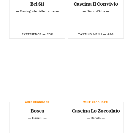
Bel Sit
Cascina Il Convivio
— Castagnole delle Lanze —
— Diano d’Alba —
20€
42€
EXPERIENCE —
TASTING MENU —
WINE PRODUCER
WINE PRODUCER
Bosca
Cascina Lo Zoccolaio
— Canelli —
— Barolo —