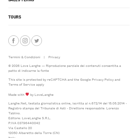
TOURS
Termini & Condizioni
|
Privacy
© 2026 Love Langhe — Riproduzione parziale dei contenuti consentita a
patto di indicarne la fonte
This site is protected by reCAPTCHA and the Google
Privacy Policy
and
Terms of Service
apply
Made with
by LoveLanghe
Langhe.Net, testata giornalistica online, iscritta al n.672/14 del 15.05.2014 -
Registro stampa del Tribunale di Asti - Direttore responsabile: Lorenzo
Tablino.
Editore: LoveLanghe S.R.L.
P.IVA 03796440042
Via Castello 20
12050 Albaretto della Torre (CN)
Italy