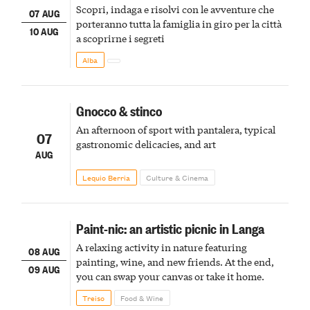
Scopri, indaga e risolvi con le avventure che
07 AUG
porteranno tutta la famiglia in giro per la città
10 AUG
a scoprirne i segreti
Alba
Gnocco & stinco
An afternoon of sport with pantalera, typical
07
gastronomic delicacies, and art
AUG
Lequio Berria
Culture & Cinema
Paint-nic: an artistic picnic in Langa
A relaxing activity in nature featuring
08 AUG
painting, wine, and new friends. At the end,
09 AUG
you can swap your canvas or take it home.
Treiso
Food & Wine