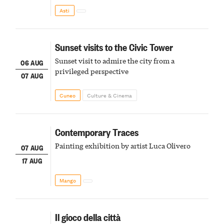
della scena le meraviglie del passato astigiano
Asti
Sunset visits to the Civic Tower
Sunset visit to admire the city from a
06 AUG
privileged perspective
07 AUG
Cuneo
Culture & Cinema
Contemporary Traces
Painting exhibition by artist Luca Olivero
07 AUG
17 AUG
Mango
Il gioco della città