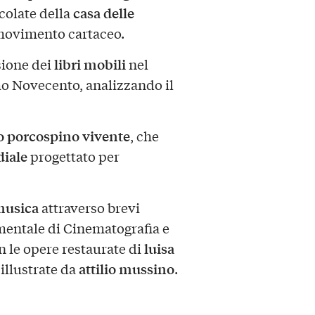
casa delle
icolate della
 movimento cartaceo.
libri mobili
usione dei
nel
mo Novecento, analizzando il
o porcospino vivente
, che
diale
progettato per
usica
attraverso brevi
mentale di Cinematografia e
luisa
n le opere restaurate di
attilio mussino
illustrate da
.