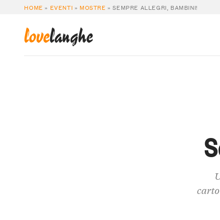
HOME
»
EVENTI
»
MOSTRE
»
SEMPRE ALLEGRI, BAMBINI!
love
langhe
S
U
carto