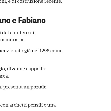
oni, è di costruzione recente.
ano e Fabiano
i del cimitero di
nta muraria.
 menzionato già nel 1298 come
gio, divenne cappella
area.
portale
ta, presenta un
 con archetti pensili e una