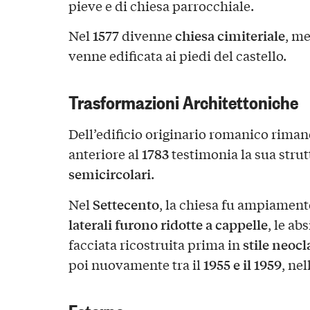
pieve e di chiesa parrocchiale.
1577
chiesa cimiteriale
Nel
divenne
, m
venne edificata ai piedi del castello.
Trasformazioni Architettoniche
Dell’edificio originario romanico rima
1783
anteriore al
testimonia la sua strut
semicircolari
.
Settecento
Nel
, la chiesa fu ampiament
laterali furono ridotte a cappelle
, le ab
stile neocl
facciata ricostruita prima in
1955 e il 1959
poi nuovamente tra il
, nel
Esterno