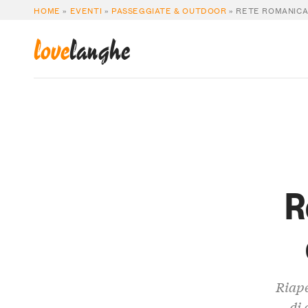
HOME
»
EVENTI
»
PASSEGGIATE & OUTDOOR
»
RETE ROMANICA 
love
langhe
R
Riape
di 