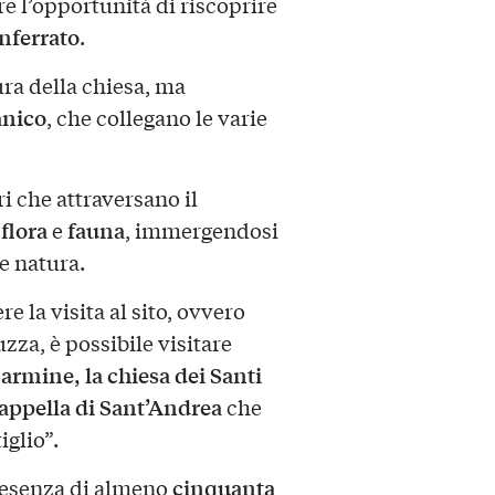
fre l’opportunità di riscoprire
ferrato
.
tura della chiesa, ma
nico
, che collegano le varie
ri che attraversano il
flora
fauna
i
e
, immergendosi
 e natura.
e la visita al sito, ovvero
za, è possibile visitare
rmine, la chiesa dei Santi
appella di Sant’Andrea
che
iglio”.
cinquanta
presenza di almeno