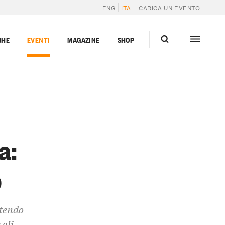
ENG
ITA
CARICA UN EVENTO
GHE
EVENTI
MAGAZINE
SHOP
a:
o
ttendo
 gli