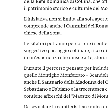
Rete Romanica di Collina
della
, che of
Mon
il patrimonio storico e culturale del
L’iniziativa non si limita alla sola aper
Cammini del Roma
comprende anche i
chiese della zona.
I visitatori potranno percorrere i sentie
suggestivo paesaggio collinare, ricco d
in un’esperienza che unisce arte, storia
Durante il percorso pensato per includer
quello Montiglio Monferrato – Scandeluz
Santuario della Madonna del Ca
anche il
Sebastiano e Fabiano
trecentesca c
e la
contiene affreschi del “Maestro di Mont
Da segnalare la caratteristica e unica 