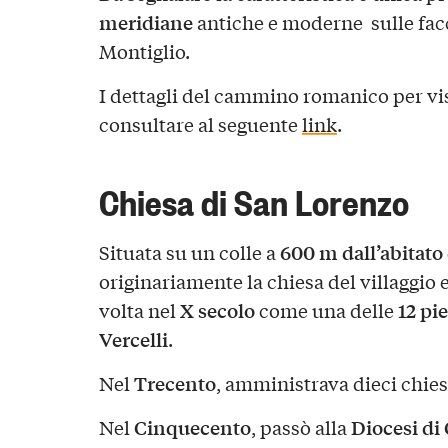
meridiane
antiche e moderne sulle facci
Montiglio.
I dettagli del cammino romanico per visi
consultare al seguente
link
.
Chiesa di San Lorenzo
600 m dall’abitato
Situata su un colle a
originariamente la chiesa del villaggio
X secolo
12 pi
volta nel
come una delle
Vercelli
.
Trecento
Nel
, amministrava dieci chies
Cinquecento
Diocesi di
Nel
, passò alla