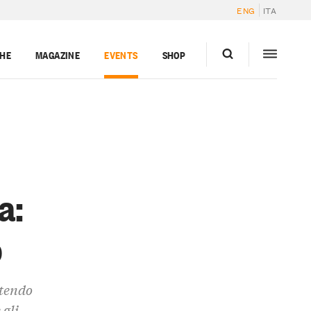
ENG
ITA
GHE
MAGAZINE
EVENTS
SHOP
a:
o
ttendo
 gli