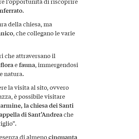
fre l’opportunità di riscoprire
ferrato
.
tura della chiesa, ma
nico
, che collegano le varie
ri che attraversano il
flora
fauna
i
e
, immergendosi
 e natura.
e la visita al sito, ovvero
za, è possibile visitare
rmine, la chiesa dei Santi
appella di Sant’Andrea
che
iglio”.
cinquanta
presenza di almeno