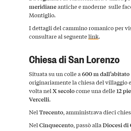
meridiane
antiche e moderne sulle facci
Montiglio.
I dettagli del cammino romanico per visi
consultare al seguente
link
.
Chiesa di San Lorenzo
600 m dall’abitato
Situata su un colle a
originariamente la chiesa del villaggio
X secolo
12 pi
volta nel
come una delle
Vercelli
.
Trecento
Nel
, amministrava dieci chies
Cinquecento
Diocesi di
Nel
, passò alla