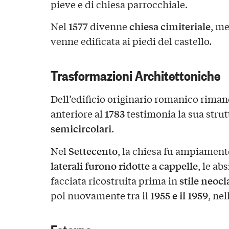
pieve e di chiesa parrocchiale.
1577
chiesa cimiteriale
Nel
divenne
, m
venne edificata ai piedi del castello.
Trasformazioni Architettoniche
Dell’edificio originario romanico rima
1783
anteriore al
testimonia la sua strut
semicircolari
.
Settecento
Nel
, la chiesa fu ampiament
laterali furono ridotte a cappelle
, le ab
stile neocl
facciata ricostruita prima in
1955 e il 1959
poi nuovamente tra il
, nel
Esterno