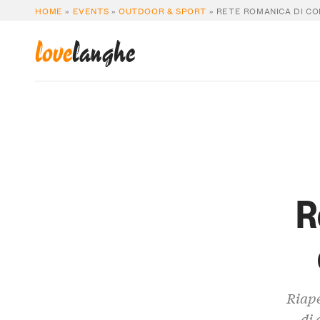
HOME
»
EVENTS
»
OUTDOOR & SPORT
»
RETE ROMANICA DI CO
love
langhe
R
Riape
di 