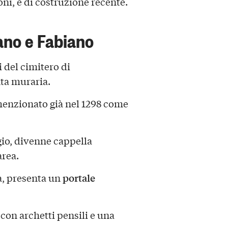
oni, è di costruzione recente.
ano e Fabiano
i del cimitero di
nta muraria.
 menzionato già nel 1298 come
gio, divenne cappella
area.
portale
ta, presenta un
 con archetti pensili e una