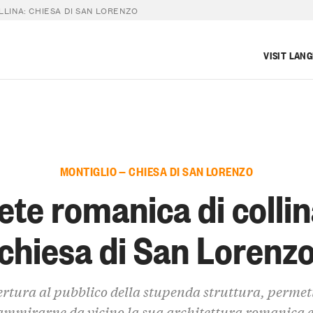
LLINA: CHIESA DI SAN LORENZO
VISIT LAN
MONTIGLIO — CHIESA DI SAN LORENZO
ete romanica di collin
chiesa di San Lorenz
rtura al pubblico della stupenda struttura, perme
ammirarne da vicino la sua architettura romanica e