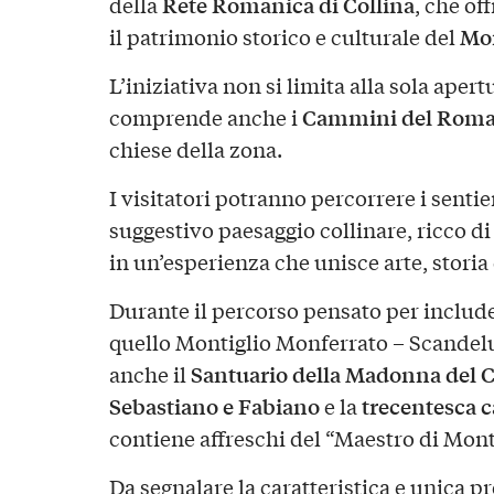
Rete Romanica di Collina
della
, che of
Mon
il patrimonio storico e culturale del
L’iniziativa non si limita alla sola aper
Cammini del Roma
comprende anche i
chiese della zona.
I visitatori potranno percorrere i sentie
suggestivo paesaggio collinare, ricco d
in un’esperienza che unisce arte, storia
Durante il percorso pensato per includer
quello Montiglio Monferrato – Scandeluz
Santuario della Madonna del Ca
anche il
Sebastiano e Fabiano
trecentesca c
e la
contiene affreschi del “Maestro di Mont
Da segnalare la caratteristica e unica 