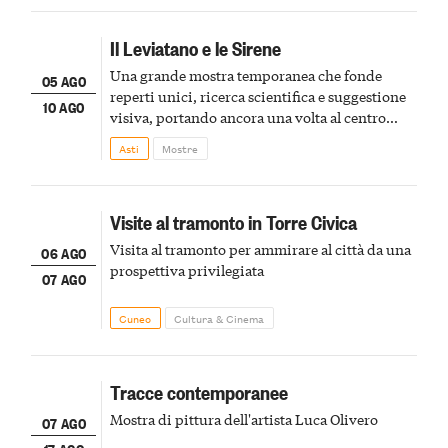
Il Leviatano e le Sirene
Una grande mostra temporanea che fonde
05 AGO
reperti unici, ricerca scientifica e suggestione
10 AGO
visiva, portando ancora una volta al centro
della scena le meraviglie del passato astigiano
Asti
Mostre
Visite al tramonto in Torre Civica
Visita al tramonto per ammirare al città da una
06 AGO
prospettiva privilegiata
07 AGO
Cuneo
Cultura & Cinema
Tracce contemporanee
Mostra di pittura dell'artista Luca Olivero
07 AGO