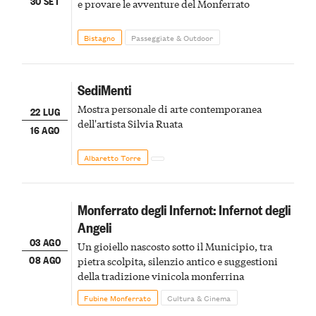
30 SET
e provare le avventure del Monferrato
Bistagno
Passeggiate & Outdoor
SediMenti
Mostra personale di arte contemporanea
22 LUG
dell'artista Silvia Ruata
16 AGO
Albaretto Torre
Monferrato degli Infernot: Infernot degli
Angeli
03 AGO
Un gioiello nascosto sotto il Municipio, tra
08 AGO
pietra scolpita, silenzio antico e suggestioni
della tradizione vinicola monferrina
Fubine Monferrato
Cultura & Cinema