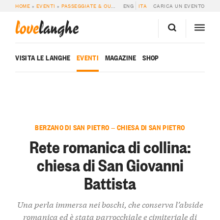
HOME
»
EVENTI
»
PASSEGGIATE & OUTDOOR
ENG
»
RETE ROMANICA DI COLLINA: C
ITA
CARICA UN EVENTO
love
langhe
VISITA LE LANGHE
EVENTI
MAGAZINE
SHOP
BERZANO DI SAN PIETRO — CHIESA DI SAN PIETRO
Rete romanica di collina:
chiesa di San Giovanni
Battista
Una perla immersa nei boschi, che conserva l’abside
romanica ed è stata parrocchiale e cimiteriale di