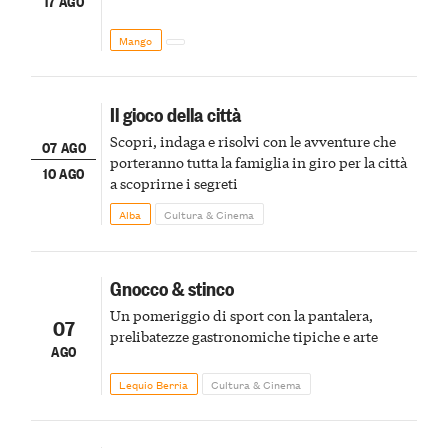
17 AGO
Mango
Il gioco della città
Scopri, indaga e risolvi con le avventure che
07 AGO
porteranno tutta la famiglia in giro per la città
10 AGO
a scoprirne i segreti
Alba
Cultura & Cinema
Gnocco & stinco
Un pomeriggio di sport con la pantalera,
07
prelibatezze gastronomiche tipiche e arte
AGO
Lequio Berria
Cultura & Cinema