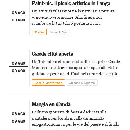
Paint-nic: il picnic artistico in Langa
Un'attività rilassante nella natura tra pittura,
08 AGO
vino e nuove amicizie. Alla fine, puoi
09 AGO
scambiare la tua tela o portarla a casa
Treiso
Wine & Food
Casale città aperta
Un’iniziativa che permette di riscoprire Casale
08 AGO
Monferrato attraverso aperture speciali, visite
09 AGO
guidate e percorsi diffusi nel cuore della città
Casale Monferrato
Cultura & Cinema
Mangia en d’andà
L'ultima giornata di festa è dedicata alla
08 AGO
pantalera per bambini, alla camminata
09 AGO
enogastronomica per le vie del paese e al finale