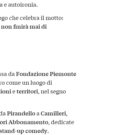
a e autoironia.
o che celebra il motto:
é non finirà mai di
Fondazione Piemonte
ssa da
tro come un luogo di
ioni
territori
e
, nel segno
Pirandello
Camilleri
 da
a
,
ori Abbonamento
, dedicate
stand-up comedy
.