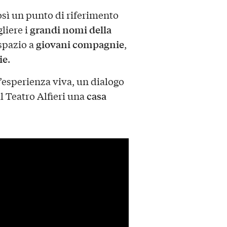
osì un punto di riferimento
grandi nomi della
liere i
giovani compagnie
spazio a
,
ie
.
sperienza viva, un dialogo
casa
l Teatro Alfieri una