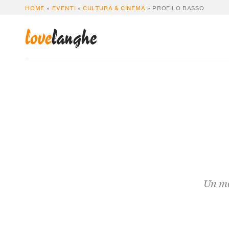
HOME
»
EVENTI
»
CULTURA & CINEMA
»
PROFILO BASSO
love
langhe
Un mo