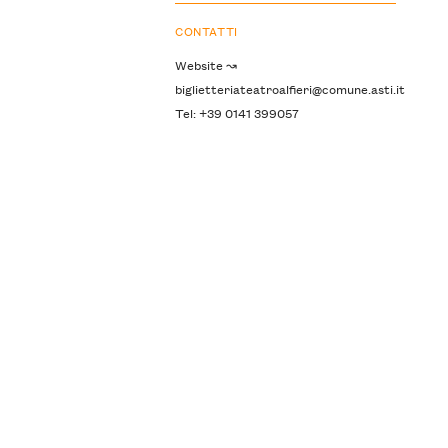
CONTATTI
Website ↝
biglietteriateatroalfieri@comune.asti.it
Tel: +39 0141 399057