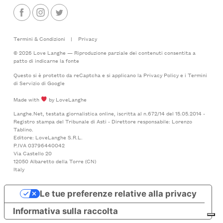
Termini & Condizioni
|
Privacy
© 2026 Love Langhe — Riproduzione parziale dei contenuti consentita a
patto di indicarne la fonte
Questo si è protetto da reCaptcha e si applicano la
Privacy Policy
e i
Termini
di Servizio
di Google
Made with
by LoveLanghe
Langhe.Net, testata giornalistica online, iscritta al n.672/14 del 15.05.2014 -
Registro stampa del Tribunale di Asti - Direttore responsabile: Lorenzo
Tablino.
Editore: LoveLanghe S.R.L.
P.IVA 03796440042
Via Castello 20
12050 Albaretto della Torre (CN)
Italy
Le tue preferenze relative alla privacy
Informativa sulla raccolta