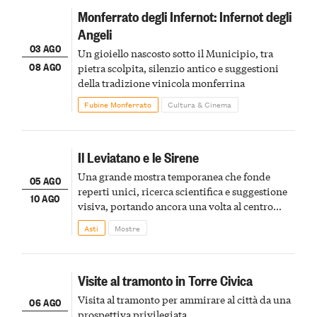
Monferrato degli Infernot: Infernot degli
Angeli
03 AGO
Un gioiello nascosto sotto il Municipio, tra
08 AGO
pietra scolpita, silenzio antico e suggestioni
della tradizione vinicola monferrina
Fubine Monferrato
Cultura & Cinema
Il Leviatano e le Sirene
Una grande mostra temporanea che fonde
05 AGO
reperti unici, ricerca scientifica e suggestione
10 AGO
visiva, portando ancora una volta al centro
della scena le meraviglie del passato astigiano
Asti
Mostre
Visite al tramonto in Torre Civica
Visita al tramonto per ammirare al città da una
06 AGO
prospettiva privilegiata