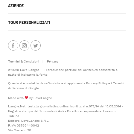
AZIENDE
TOUR PERSONALIZZATI
Termini & Condizioni
|
Privacy
© 2026 Love Langhe — Riproduzione parziale dei contenuti consentita a
patto di indicarne la fonte
Questo si è protetto da reCaptcha e si applicano la
Privacy Policy
e i
Termini
di Servizio
di Google
Made with
by LoveLanghe
Langhe.Net, testata giornalistica online, iscritta al n.672/14 del 15.05.2014 -
Registro stampa del Tribunale di Asti - Direttore responsabile: Lorenzo
Tablino.
Editore: LoveLanghe S.R.L.
P.IVA 03796440042
Via Castello 20