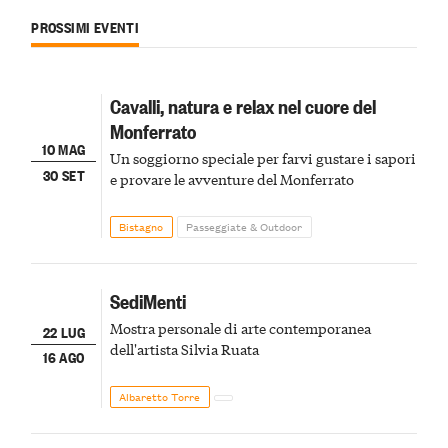
PROSSIMI EVENTI
Cavalli, natura e relax nel cuore del
Monferrato
10 MAG
Un soggiorno speciale per farvi gustare i sapori
30 SET
e provare le avventure del Monferrato
Bistagno
Passeggiate & Outdoor
SediMenti
Mostra personale di arte contemporanea
22 LUG
dell'artista Silvia Ruata
16 AGO
Albaretto Torre