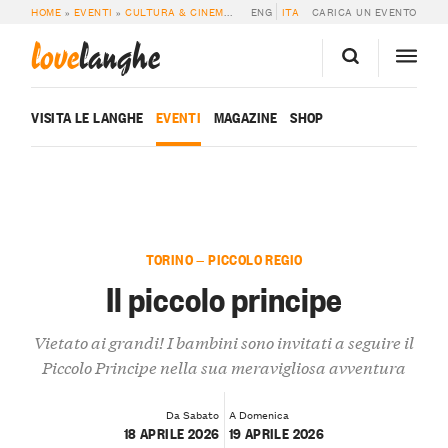
HOME
»
EVENTI
»
CULTURA & CINEMA
»
IL PICCOLO PRINCIPE
ENG
ITA
CARICA UN EVENTO
love
langhe
VISITA LE LANGHE
EVENTI
MAGAZINE
SHOP
TORINO — PICCOLO REGIO
Il piccolo principe
Vietato ai grandi! I bambini sono invitati a seguire il
Piccolo Principe nella sua meravigliosa avventura
Da Sabato
A Domenica
18 APRILE 2026
19 APRILE 2026