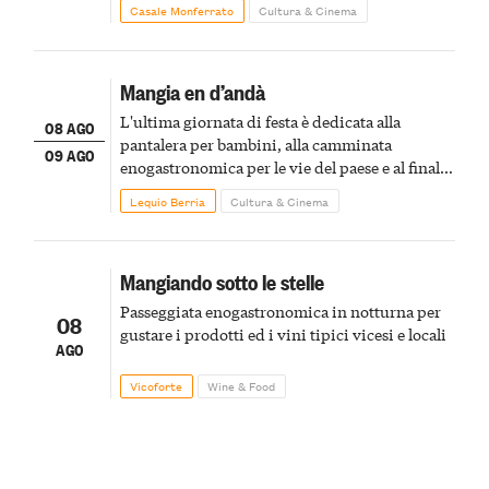
Casale Monferrato
Cultura & Cinema
Mangia en d’andà
L'ultima giornata di festa è dedicata alla
08 AGO
pantalera per bambini, alla camminata
09 AGO
enogastronomica per le vie del paese e al finale
pirotecnico
Lequio Berria
Cultura & Cinema
Mangiando sotto le stelle
Passeggiata enogastronomica in notturna per
08
gustare i prodotti ed i vini tipici vicesi e locali
AGO
Vicoforte
Wine & Food