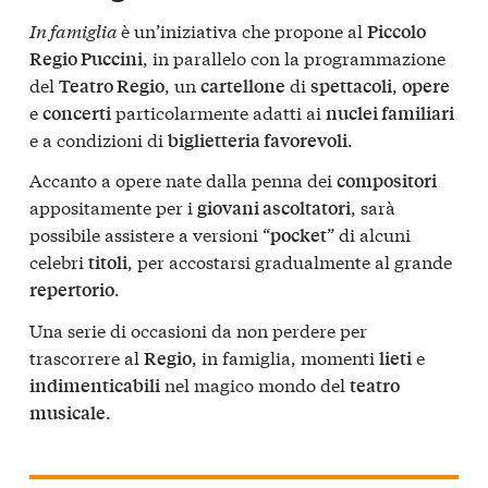
In famiglia
è un’iniziativa che propone al
Piccolo
, in parallelo con la programmazione
Regio Puccini
del
, un
di
,
Teatro Regio
cartellone
spettacoli
opere
e
particolarmente adatti ai
concerti
nuclei familiari
e a condizioni di
.
biglietteria favorevoli
Accanto a opere nate dalla penna dei
compositori
appositamente per i
, sarà
giovani ascoltatori
possibile assistere a versioni “
” di alcuni
pocket
celebri
, per accostarsi gradualmente al grande
titoli
.
repertorio
Una serie di occasioni da non perdere per
trascorrere al
, in famiglia, momenti
e
Regio
lieti
nel magico mondo del
indimenticabili
teatro
.
musicale