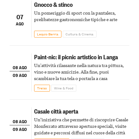
Gnocco & stinco
Un pomeriggio di sport con la pantalera,
07
prelibatezze gastronomiche tipiche e arte
AGO
Lequio Berria
Cultura & Cinema
Paint-nic: il picnic artistico in Langa
Un'attività rilassante nella natura tra pittura,
08 AGO
vino e nuove amicizie. Alla fine, puoi
09 AGO
scambiare la tua tela o portarla a casa
Treiso
Wine & Food
Casale città aperta
Un’iniziativa che permette di riscoprire Casale
08 AGO
Monferrato attraverso aperture speciali, visite
09 AGO
guidate e percorsi diffusi nel cuore della città