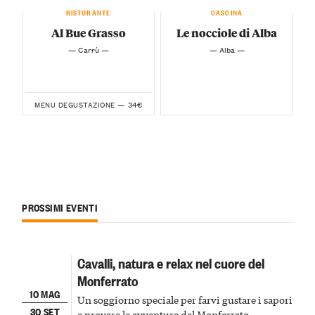
RISTORANTE
CASCINA
Al Bue Grasso
Le nocciole di Alba
— Carrù —
— Alba —
34€
MENU DEGUSTAZIONE —
PROSSIMI EVENTI
Cavalli, natura e relax nel cuore del
Monferrato
10 MAG
Un soggiorno speciale per farvi gustare i sapori
30 SET
e provare le avventure del Monferrato