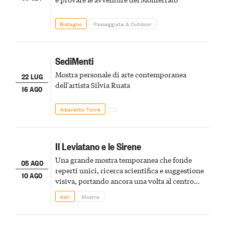
Bistagno
Passeggiate & Outdoor
SediMenti
Mostra personale di arte contemporanea
22 LUG
dell'artista Silvia Ruata
16 AGO
Albaretto Torre
Il Leviatano e le Sirene
Una grande mostra temporanea che fonde
05 AGO
reperti unici, ricerca scientifica e suggestione
10 AGO
visiva, portando ancora una volta al centro
della scena le meraviglie del passato astigiano
Asti
Mostre