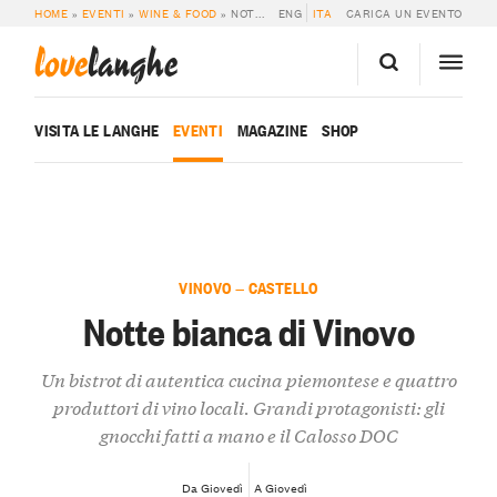
HOME
»
EVENTI
»
WINE & FOOD
»
NOTTE BIANCA DI VINOVO
ENG
ITA
CARICA UN EVENTO
love
langhe
VISITA LE LANGHE
EVENTI
MAGAZINE
SHOP
VINOVO — CASTELLO
Notte bianca di Vinovo
Un bistrot di autentica cucina piemontese e quattro
produttori di vino locali. Grandi protagonisti: gli
gnocchi fatti a mano e il Calosso DOC
Da Giovedì
A Giovedì