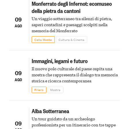
Monferrato degli Infernot: ecomuseo
della pietra da cantoni
09
Un viaggio sotterraneo tra silenzi di pietra,
saperi contadini e paesaggi scolpiti nella
AGO
memoria del Monferrato
Cella Monte
Cultura & Cinema
Immagini, legami e futuro
Il nuovo polo culturale del paese ospita una
09
mostra che rappresenta il dialogo tra memoria
AGO
storica e ricerca contemporanea
Priero
Mostre
Alba Sotterranea
Un tour guidato da un archeologo
09
professionista per un itinerario con tre tappe