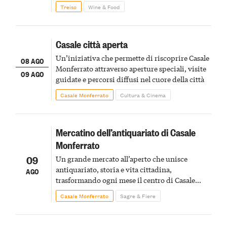
Treiso
Wine & Food
Casale città aperta
Un’iniziativa che permette di riscoprire Casale
08 AGO
Monferrato attraverso aperture speciali, visite
09 AGO
guidate e percorsi diffusi nel cuore della città
Casale Monferrato
Cultura & Cinema
Mercatino dell’antiquariato di Casale
Monferrato
09
Un grande mercato all’aperto che unisce
antiquariato, storia e vita cittadina,
AGO
trasformando ogni mese il centro di Casale
Monferrato in un luogo di scoperta e racconto
Casale Monferrato
Sagre & Fiere