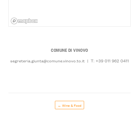
COMUNE DI VINOVO
segreteria.giunta@comune.vinovo.to.it
|
T: +39 011 962 0411
← Wine & Food