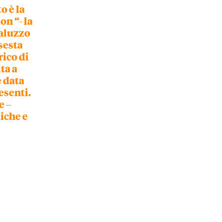
o è la
on “- la
Saluzzo
 sesta
rico di
ta a
è data
esenti.
e –
liche e