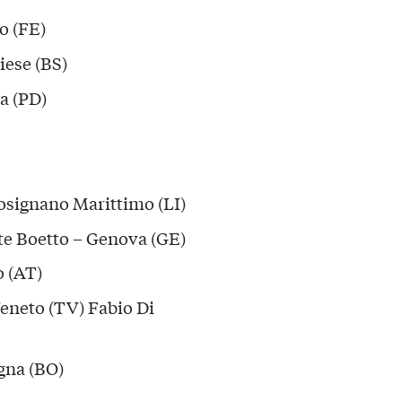
o (FE)
iese (BS)
a (PD)
Rosignano Marittimo (LI)
te Boetto – Genova (GE)
o (AT)
eneto (TV) Fabio Di
gna (BO)