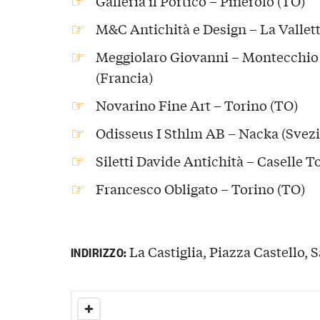
Galleria il Portico – Pinerolo (TO)
M&C Antichità e Design – La Vallett
Meggiolaro Giovanni – Montecchio 
(Francia)
Novarino Fine Art – Torino (TO)
Odisseus I Sthlm AB – Nacka (Svezi
Siletti Davide Antichità – Caselle T
Francesco Obligato – Torino (TO)
La Castiglia, Piazza Castello, S
INDIRIZZO: