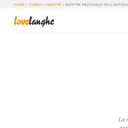
HOME
»
EVENTI
»
MOSTRE
»
MOSTRA NAZIONALE DELL’ANTIQU
love
langhe
La m
ant