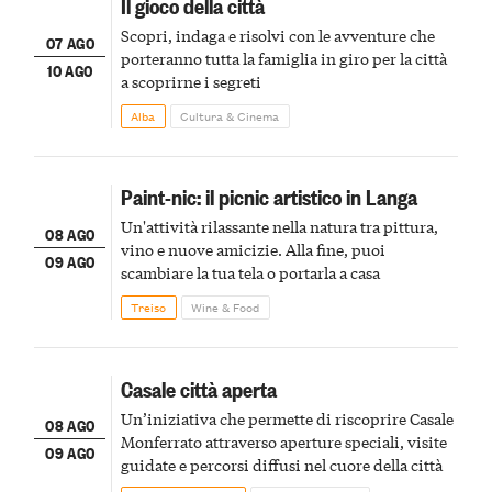
Il gioco della città
Scopri, indaga e risolvi con le avventure che
07 AGO
porteranno tutta la famiglia in giro per la città
10 AGO
a scoprirne i segreti
Alba
Cultura & Cinema
Paint-nic: il picnic artistico in Langa
Un'attività rilassante nella natura tra pittura,
08 AGO
vino e nuove amicizie. Alla fine, puoi
09 AGO
scambiare la tua tela o portarla a casa
Treiso
Wine & Food
Casale città aperta
Un’iniziativa che permette di riscoprire Casale
08 AGO
Monferrato attraverso aperture speciali, visite
09 AGO
guidate e percorsi diffusi nel cuore della città