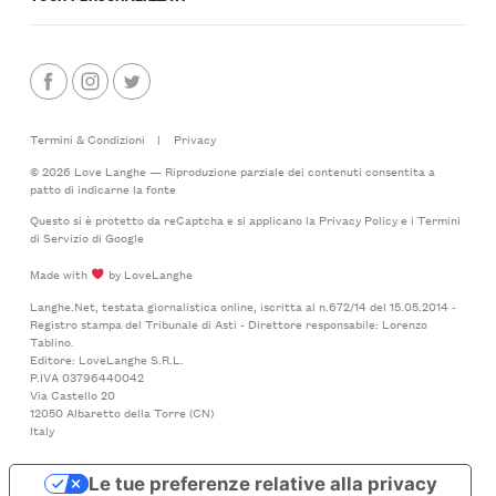
Termini & Condizioni
|
Privacy
© 2026 Love Langhe — Riproduzione parziale dei contenuti consentita a
patto di indicarne la fonte
Questo si è protetto da reCaptcha e si applicano la
Privacy Policy
e i
Termini
di Servizio
di Google
Made with
by LoveLanghe
Langhe.Net, testata giornalistica online, iscritta al n.672/14 del 15.05.2014 -
Registro stampa del Tribunale di Asti - Direttore responsabile: Lorenzo
Tablino.
Editore: LoveLanghe S.R.L.
P.IVA 03796440042
Via Castello 20
12050 Albaretto della Torre (CN)
Italy
Le tue preferenze relative alla privacy