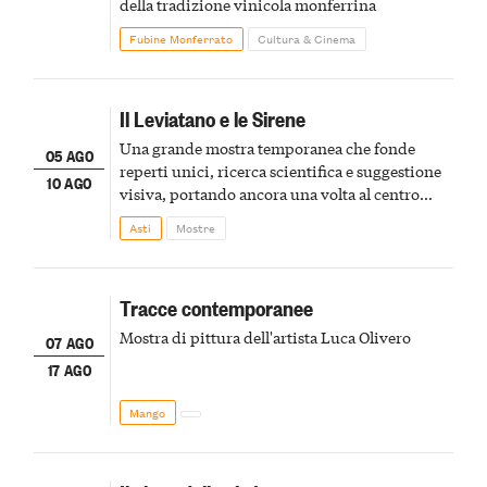
della tradizione vinicola monferrina
Fubine Monferrato
Cultura & Cinema
Il Leviatano e le Sirene
Una grande mostra temporanea che fonde
05 AGO
reperti unici, ricerca scientifica e suggestione
10 AGO
visiva, portando ancora una volta al centro
della scena le meraviglie del passato astigiano
Asti
Mostre
Tracce contemporanee
Mostra di pittura dell'artista Luca Olivero
07 AGO
17 AGO
Mango