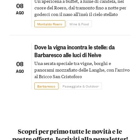
Un'apericena a buffet, a lume di candela, nel
08
cuore del Roero, dal tramonto fino a notte per
AGO
goderci con il naso all'insù il cielo stellato
Montaldo Roero
Wine & Food
Dove la vigna incontra le stelle: da
Barbaresco alle luci di Neive
08
Una serata speciale tra vigne, borghi e
panorami mozzafiato delle Langhe, con l’arrivo
AGO
al Bricco San Cristoforo
Barbaresco
Passeggiate & Outdoor
Scopri per primo tutte le novità e le
nostre offerte. Iscriviti alla newsletter!