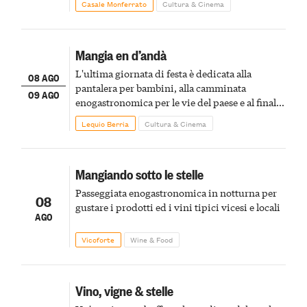
Casale Monferrato
Cultura & Cinema
Mangia en d’andà
L'ultima giornata di festa è dedicata alla
08 AGO
pantalera per bambini, alla camminata
09 AGO
enogastronomica per le vie del paese e al finale
pirotecnico
Lequio Berria
Cultura & Cinema
Mangiando sotto le stelle
Passeggiata enogastronomica in notturna per
08
gustare i prodotti ed i vini tipici vicesi e locali
AGO
Vicoforte
Wine & Food
Vino, vigne & stelle