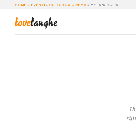
HOME
»
EVENTI
»
CULTURA & CINEMA
»
MELANCHOLIA
love
langhe
Un
rifl