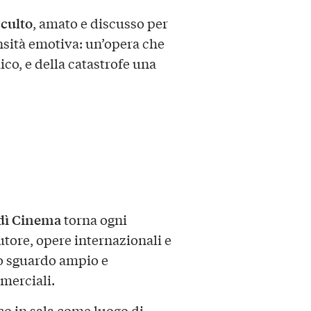
 culto
, amato e discusso per
ensità emotiva: un’opera che
co, e della catastrofe una
dì Cinema
torna ogni
utore, opere internazionali e
no sguardo ampio e
merciali.
co in sala come luogo di