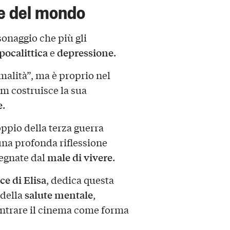
e del mondo
sonaggio che più gli
pocalittica
depressione
e
.
rmalità”, ma è proprio nel
lm costruisce la sua
e
.
ppio della terza guerra
una profonda riflessione
male di vivere
egnate dal
.
ce di Elisa
, dedica questa
salute mentale
 della
,
contrare il cinema come forma