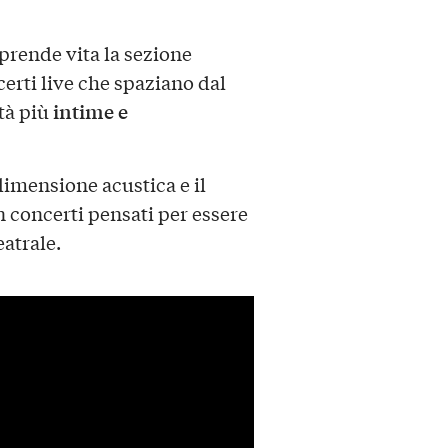
prende vita la sezione
erti live che spaziano dal
intime e
tà più
imensione acustica e il
on concerti pensati per essere
eatrale.