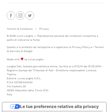
Termini & Condizioni
|
Privacy
© 2026 Love Langhe — Riproduzione parziale dei contenuti consentita a
patto di indicarne la fonte
Questo si è protetto da reCaptcha e si applicano la
Privacy Policy
e i
Termini
di Servizio
di Google
Made with
by LoveLanghe
Langhe.Net, testata giornalistica online, iscritta al n.672/14 del 15.05.2014 -
Registro stampa del Tribunale di Asti - Direttore responsabile: Lorenzo
Tablino.
Editore: LoveLanghe S.R.L.
P.IVA 03796440042
Via Castello 20
12050 Albaretto della Torre (CN)
Italy
Le tue preferenze relative alla privacy