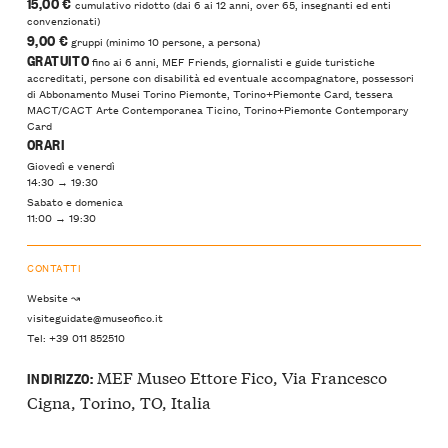
15,00 €
cumulativo ridotto (dai 6 ai 12 anni, over 65, insegnanti ed enti
convenzionati)
9,00 €
gruppi (minimo 10 persone, a persona)
GRATUITO
fino ai 6 anni, MEF Friends, giornalisti e guide turistiche
accreditati, persone con disabilità ed eventuale accompagnatore, possessori
di Abbonamento Musei Torino Piemonte, Torino+Piemonte Card, tessera
MACT/CACT Arte Contemporanea Ticino, Torino+Piemonte Contemporary
Card
ORARI
Giovedì e venerdì
14:30 → 19:30
Sabato e domenica
11:00 → 19:30
CONTATTI
Website ↝
visiteguidate@museofico.it
Tel: +39 011 852510
MEF Museo Ettore Fico, Via Francesco
INDIRIZZO:
Cigna, Torino, TO, Italia