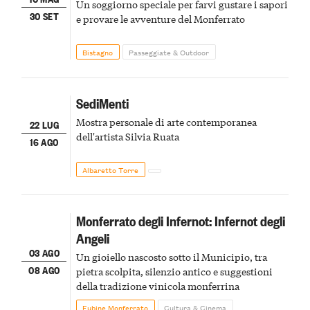
Un soggiorno speciale per farvi gustare i sapori
30 SET
e provare le avventure del Monferrato
Bistagno
Passeggiate & Outdoor
SediMenti
Mostra personale di arte contemporanea
22 LUG
dell'artista Silvia Ruata
16 AGO
Albaretto Torre
Monferrato degli Infernot: Infernot degli
Angeli
03 AGO
Un gioiello nascosto sotto il Municipio, tra
08 AGO
pietra scolpita, silenzio antico e suggestioni
della tradizione vinicola monferrina
Fubine Monferrato
Cultura & Cinema