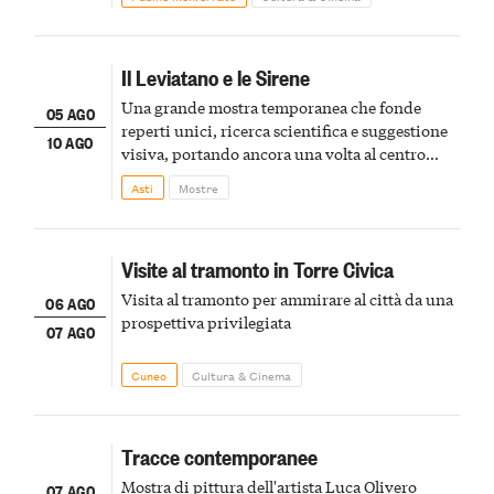
Il Leviatano e le Sirene
Una grande mostra temporanea che fonde
05 AGO
reperti unici, ricerca scientifica e suggestione
10 AGO
visiva, portando ancora una volta al centro
della scena le meraviglie del passato astigiano
Asti
Mostre
Visite al tramonto in Torre Civica
Visita al tramonto per ammirare al città da una
06 AGO
prospettiva privilegiata
07 AGO
Cuneo
Cultura & Cinema
Tracce contemporanee
Mostra di pittura dell'artista Luca Olivero
07 AGO