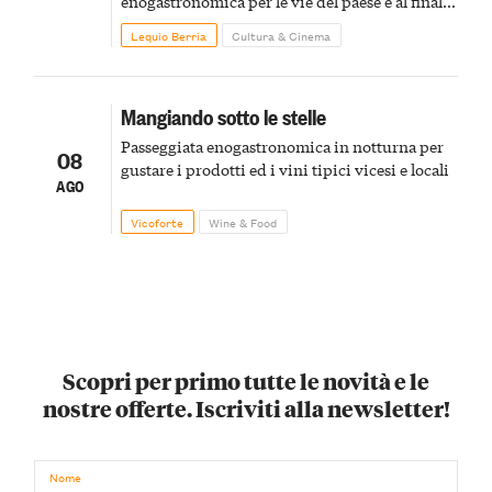
enogastronomica per le vie del paese e al finale
pirotecnico
Lequio Berria
Cultura & Cinema
Mangiando sotto le stelle
Passeggiata enogastronomica in notturna per
08
gustare i prodotti ed i vini tipici vicesi e locali
AGO
Vicoforte
Wine & Food
Scopri per primo tutte le novità e le
nostre offerte. Iscriviti alla newsletter!
Nome