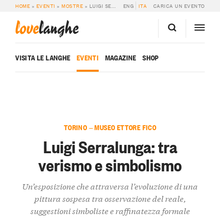
HOME
»
EVENTI
»
MOSTRE
»
LUIGI SERRALUNGA: TRA VERISMO E SIMBOLISMO
ENG
ITA
CARICA UN EVENTO
love
langhe
VISITA LE LANGHE
EVENTI
MAGAZINE
SHOP
TORINO — MUSEO ETTORE FICO
Luigi Serralunga: tra
verismo e simbolismo
Un’esposizione che attraversa l’evoluzione di una
pittura sospesa tra osservazione del reale,
suggestioni simboliste e raffinatezza formale