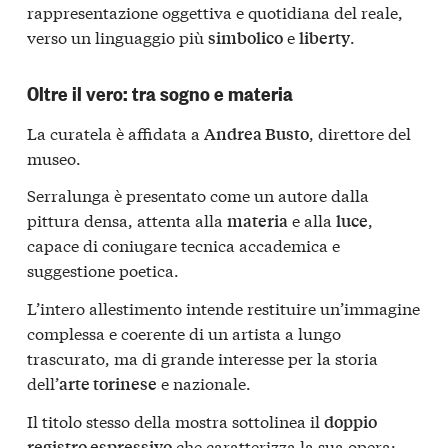
rappresentazione oggettiva e quotidiana del reale,
verso un linguaggio più
e
.
simbolico
liberty
Oltre il vero: tra sogno e materia
La curatela è affidata a
, direttore del
Andrea Busto
museo.
Serralunga è presentato come un autore dalla
pittura densa, attenta alla
e alla
,
materia
luce
capace di coniugare tecnica accademica e
suggestione poetica.
L’intero allestimento intende restituire un’immagine
complessa e coerente di un artista a lungo
trascurato, ma di grande interesse per la storia
dell’
e nazionale.
arte torinese
Il titolo stesso della mostra sottolinea il
doppio
che caratterizza la sua opera:
registro espressivo