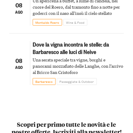
Un'apericena a buffet, a lume di candela, nel
08
cuore del Roero, dal tramonto fino a notte per
AGO
goderci con il naso all'insù il cielo stellato
Montaldo Roero
Wine & Food
Dove la vigna incontra le stelle: da
Barbaresco alle luci di Neive
08
Una serata speciale tra vigne, borghi e
panorami mozzafiato delle Langhe, con l’arrivo
AGO
al Bricco San Cristoforo
Barbaresco
Passeggiate & Outdoor
Scopri per primo tutte le novità e le
nostre offerte. Iscriviti alla newsletter!