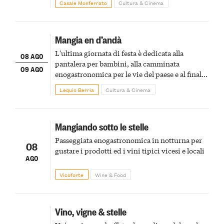
Casale Monferrato
Cultura & Cinema
Mangia en d’andà
L'ultima giornata di festa è dedicata alla
08 AGO
pantalera per bambini, alla camminata
09 AGO
enogastronomica per le vie del paese e al finale
pirotecnico
Lequio Berria
Cultura & Cinema
Mangiando sotto le stelle
Passeggiata enogastronomica in notturna per
08
gustare i prodotti ed i vini tipici vicesi e locali
AGO
Vicoforte
Wine & Food
Vino, vigne & stelle