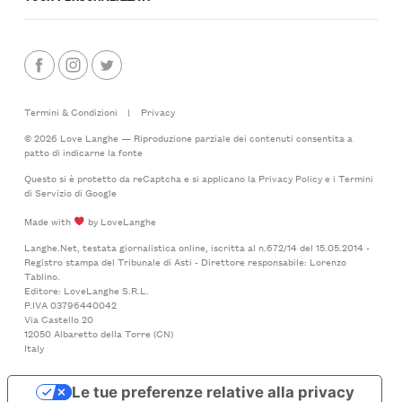
Termini & Condizioni
|
Privacy
© 2026 Love Langhe — Riproduzione parziale dei contenuti consentita a
patto di indicarne la fonte
Questo si è protetto da reCaptcha e si applicano la
Privacy Policy
e i
Termini
di Servizio
di Google
Made with
by LoveLanghe
Langhe.Net, testata giornalistica online, iscritta al n.672/14 del 15.05.2014 -
Registro stampa del Tribunale di Asti - Direttore responsabile: Lorenzo
Tablino.
Editore: LoveLanghe S.R.L.
P.IVA 03796440042
Via Castello 20
12050 Albaretto della Torre (CN)
Italy
Le tue preferenze relative alla privacy