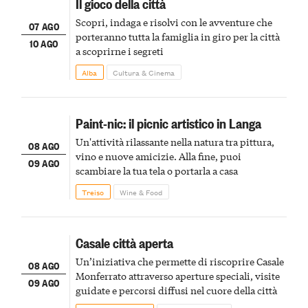
Il gioco della città
Scopri, indaga e risolvi con le avventure che
07 AGO
porteranno tutta la famiglia in giro per la città
10 AGO
a scoprirne i segreti
Alba
Cultura & Cinema
Paint-nic: il picnic artistico in Langa
Un'attività rilassante nella natura tra pittura,
08 AGO
vino e nuove amicizie. Alla fine, puoi
09 AGO
scambiare la tua tela o portarla a casa
Treiso
Wine & Food
Casale città aperta
Un’iniziativa che permette di riscoprire Casale
08 AGO
Monferrato attraverso aperture speciali, visite
09 AGO
guidate e percorsi diffusi nel cuore della città