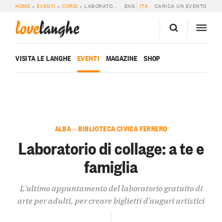
HOME
»
EVENTI
»
CORSI
»
LABORATORIO DI COLLAGE: A TE E FAMIGLIA
ENG
ITA
CARICA UN EVENTO
love
langhe
VISITA LE LANGHE
EVENTI
MAGAZINE
SHOP
ALBA — BIBLIOTECA CIVICA FERRERO
Laboratorio di collage: a te e
famiglia
L'ultimo appuntamento del laboratorio gratuito di
arte per adulti, per creare biglietti d'auguri artistici