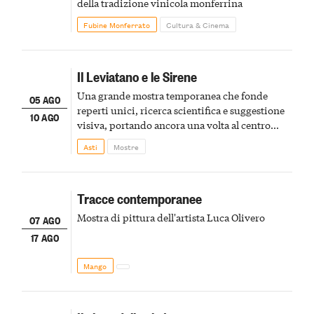
della tradizione vinicola monferrina
Fubine Monferrato
Cultura & Cinema
Il Leviatano e le Sirene
Una grande mostra temporanea che fonde
05 AGO
reperti unici, ricerca scientifica e suggestione
10 AGO
visiva, portando ancora una volta al centro
della scena le meraviglie del passato astigiano
Asti
Mostre
Tracce contemporanee
Mostra di pittura dell'artista Luca Olivero
07 AGO
17 AGO
Mango