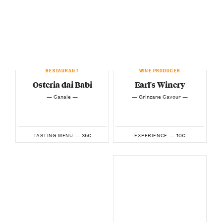
RESTAURANT
WINE PRODUCER
Osteria dai Babi
Earl's Winery
— Canale —
— Grinzane Cavour —
35€
10€
TASTING MENU —
EXPERIENCE —