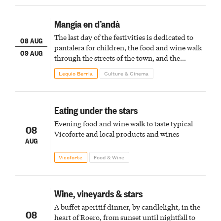
Mangia en d’andà
The last day of the festivities is dedicated to
08 AUG
pantalera for children, the food and wine walk
09 AUG
through the streets of the town, and the
fireworks finale
Lequio Berria
Culture & Cinema
Eating under the stars
Evening food and wine walk to taste typical
08
Vicoforte and local products and wines
AUG
Vicoforte
Food & Wine
Wine, vineyards & stars
A buffet aperitif dinner, by candlelight, in the
08
heart of Roero, from sunset until nightfall to