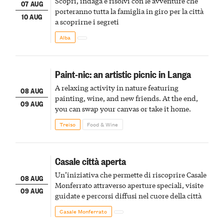
Scopri, indaga e risolvi con le avventure che
07 AUG
porteranno tutta la famiglia in giro per la città
10 AUG
a scoprirne i segreti
Alba
Paint-nic: an artistic picnic in Langa
A relaxing activity in nature featuring
08 AUG
painting, wine, and new friends. At the end,
09 AUG
you can swap your canvas or take it home.
Treiso
Food & Wine
Casale città aperta
Un’iniziativa che permette di riscoprire Casale
08 AUG
Monferrato attraverso aperture speciali, visite
09 AUG
guidate e percorsi diffusi nel cuore della città
Casale Monferrato