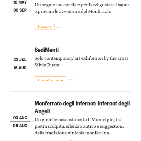
10 MAY
Un soggiorno speciale per farvi gustare i sapori
30 SEP
e provare le avventure del Monferrato
Bistagno
SediMenti
Solo contemporary art exhibition by the artist
22 JUL
Silvia Ruata
16 AUG
Albaretto Torre
Monferrato degli Infernot: Infernot degli
Angeli
03 AUG
Un gioiello nascosto sotto il Municipio, tra
08 AUG
pietra scolpita, silenzio antico e suggestioni
della tradizione vinicola monferrina