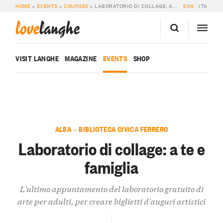
HOME
»
EVENTS
»
COURSES
»
LABORATORIO DI COLLAGE: A TE E FAMIGLIA
ENG
ITA
love
langhe
VISIT LANGHE
MAGAZINE
EVENTS
SHOP
ALBA — BIBLIOTECA CIVICA FERRERO
Laboratorio di collage: a te e
famiglia
L'ultimo appuntamento del laboratorio gratuito di
arte per adulti, per creare biglietti d'auguri artistici