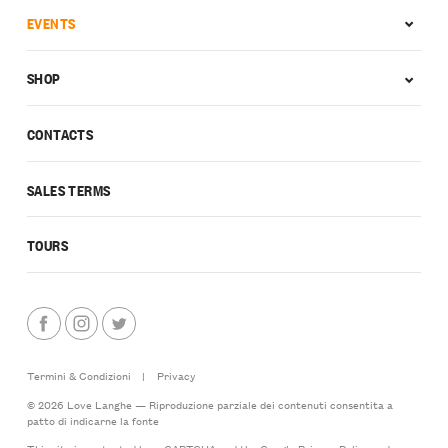
EVENTS
SHOP
CONTACTS
SALES TERMS
TOURS
Termini & Condizioni
|
Privacy
© 2026 Love Langhe — Riproduzione parziale dei contenuti consentita a
patto di indicarne la fonte