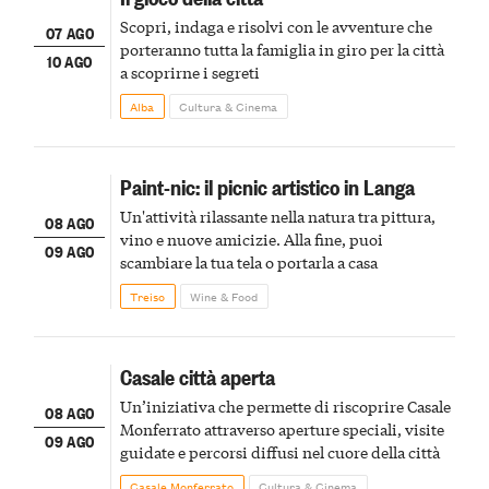
Scopri, indaga e risolvi con le avventure che
07 AGO
porteranno tutta la famiglia in giro per la città
10 AGO
a scoprirne i segreti
Alba
Cultura & Cinema
Paint-nic: il picnic artistico in Langa
Un'attività rilassante nella natura tra pittura,
08 AGO
vino e nuove amicizie. Alla fine, puoi
09 AGO
scambiare la tua tela o portarla a casa
Treiso
Wine & Food
Casale città aperta
Un’iniziativa che permette di riscoprire Casale
08 AGO
Monferrato attraverso aperture speciali, visite
09 AGO
guidate e percorsi diffusi nel cuore della città
Casale Monferrato
Cultura & Cinema