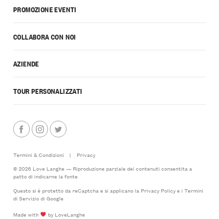
PROMOZIONE EVENTI
COLLABORA CON NOI
AZIENDE
TOUR PERSONALIZZATI
Termini & Condizioni
|
Privacy
© 2026 Love Langhe — Riproduzione parziale dei contenuti consentita a
patto di indicarne la fonte
Questo si è protetto da reCaptcha e si applicano la
Privacy Policy
e i
Termini
di Servizio
di Google
Made with
by LoveLanghe