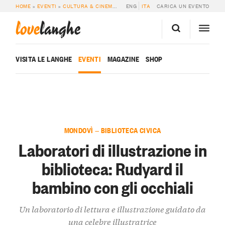
HOME
»
EVENTI
»
CULTURA & CINEMA
»
LABORATORI DI ILLUSTRAZIONE IN BI
ENG
ITA
CARICA UN EVENTO
love
langhe
VISITA LE LANGHE
EVENTI
MAGAZINE
SHOP
MONDOVÌ — BIBLIOTECA CIVICA
Laboratori di illustrazione in
biblioteca: Rudyard il
bambino con gli occhiali
Un laboratorio di lettura e illustrazione guidato da
una celebre illustratrice