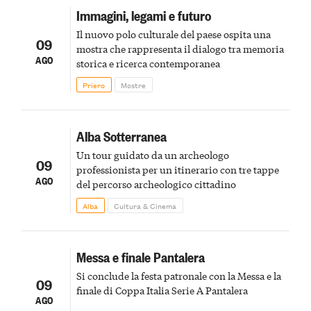
Immagini, legami e futuro
Il nuovo polo culturale del paese ospita una
09
mostra che rappresenta il dialogo tra memoria
AGO
storica e ricerca contemporanea
Priero
Mostre
Alba Sotterranea
Un tour guidato da un archeologo
09
professionista per un itinerario con tre tappe
AGO
del percorso archeologico cittadino
Alba
Cultura & Cinema
Messa e finale Pantalera
Si conclude la festa patronale con la Messa e la
09
finale di Coppa Italia Serie A Pantalera
AGO