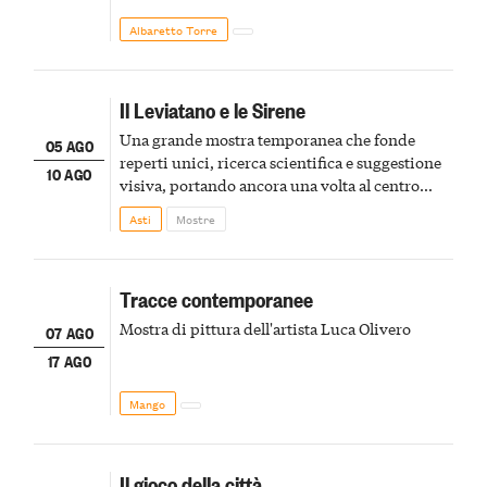
Albaretto Torre
Il Leviatano e le Sirene
Una grande mostra temporanea che fonde
05 AGO
reperti unici, ricerca scientifica e suggestione
10 AGO
visiva, portando ancora una volta al centro
della scena le meraviglie del passato astigiano
Asti
Mostre
Tracce contemporanee
Mostra di pittura dell'artista Luca Olivero
07 AGO
17 AGO
Mango
Il gioco della città