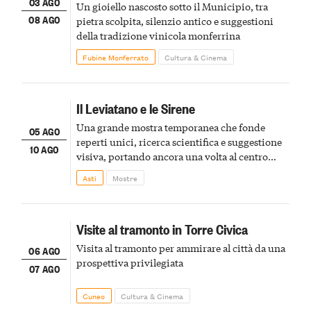
03 AGO
Un gioiello nascosto sotto il Municipio, tra
08 AGO
pietra scolpita, silenzio antico e suggestioni
della tradizione vinicola monferrina
Fubine Monferrato
Cultura & Cinema
Il Leviatano e le Sirene
Una grande mostra temporanea che fonde
05 AGO
reperti unici, ricerca scientifica e suggestione
10 AGO
visiva, portando ancora una volta al centro
della scena le meraviglie del passato astigiano
Asti
Mostre
Visite al tramonto in Torre Civica
Visita al tramonto per ammirare al città da una
06 AGO
prospettiva privilegiata
07 AGO
Cuneo
Cultura & Cinema