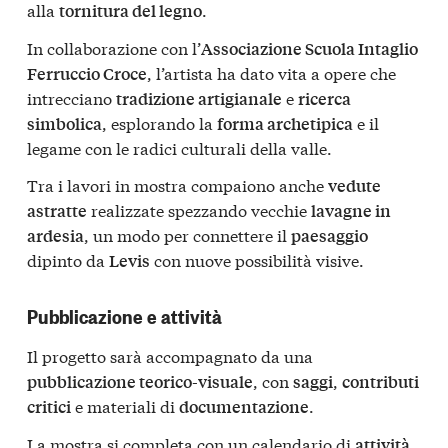
alla
.
tornitura del legno
In collaborazione con l’
Associazione Scuola Intaglio
, l’artista ha dato vita a opere che
Ferruccio Croce
intrecciano
e
tradizione artigianale
ricerca
, esplorando la
e il
simbolica
forma archetipica
legame con le radici culturali della valle.
Tra i lavori in mostra compaiono anche
vedute
realizzate spezzando vecchie
astratte
lavagne in
, un modo per connettere il
ardesia
paesaggio
dipinto da
con nuove possibilità visive.
Levis
Pubblicazione e attività
Il progetto sarà accompagnato da una
, con
,
pubblicazione teorico-visuale
saggi
contributi
e materiali di
.
critici
documentazione
La mostra si completa con un calendario di
attività