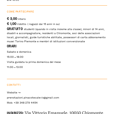
COME PARTECIPARE
€ 3,00
intero
€ 1,00
ridotto ( ragazzi dai 15 anni in su)
GRATUITO
studenti (quando in visita insieme alla classe), minori di 14 anni,
disabili e accompagnatore, residenti a Chiomonte, soci delle associazioni
locali, giornalisti, guide turistiche abilitate, possessori di carta abbonamento
musei Torino Piemonte e membri di istituzioni convenzionate
ORARI
Sabato e domenica
15:00→18:00
Visita guidata la prima domenica del mese
11:00→13:00
CONTATTI
Website ↝
prenotazioni.pinacotecalevis@gmail.com
Mob: +39 348 279 4454
Via Vittorio Emanuele, 10050 Chiomonte
INDIRIZZO: