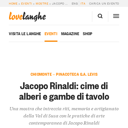
HOME
»
EVENTI
»
MOSTRE
»
JACOPO RINALDI: CIME DI ALBERI E GAMBE DI TAVOLO
ENG
ITA
CARICA UN EVENTO
love
langhe
VISITA LE LANGHE
EVENTI
MAGAZINE
SHOP
CHIOMONTE — PINACOTECA G.A. LEVIS
Jacopo Rinaldi: cime di
alberi e gambe di tavolo
Una mostra che intreccia riti, memoria e artigianato
della Val di Susa con le pratiche di arte
contemporanea di Jacopo Rinaldi