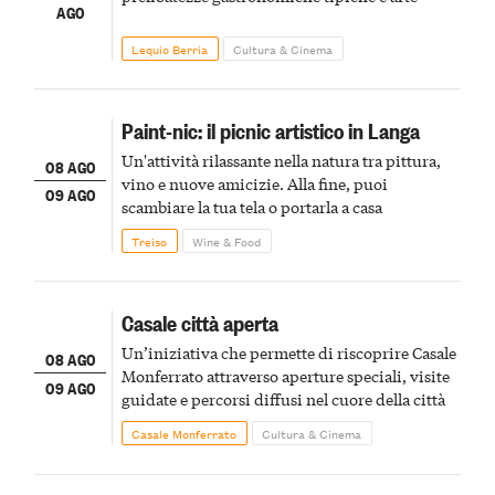
AGO
Lequio Berria
Cultura & Cinema
Paint-nic: il picnic artistico in Langa
Un'attività rilassante nella natura tra pittura,
08 AGO
vino e nuove amicizie. Alla fine, puoi
09 AGO
scambiare la tua tela o portarla a casa
Treiso
Wine & Food
Casale città aperta
Un’iniziativa che permette di riscoprire Casale
08 AGO
Monferrato attraverso aperture speciali, visite
09 AGO
guidate e percorsi diffusi nel cuore della città
Casale Monferrato
Cultura & Cinema