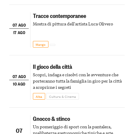
Tracce contemporanee
Mostra di pittura dell'artista Luca Olivero
07 AGO
17 AGO
Mango
Il gioco della città
Scopri, indaga e risolvi con le avventure che
07 AGO
porteranno tutta la famiglia in giro per la città
10 AGO
a scoprirne i segreti
Alba
Cultura & Cinema
Gnocco & stinco
Un pomeriggio di sport con la pantalera,
07
prelibatezze gastronomiche tipiche e arte