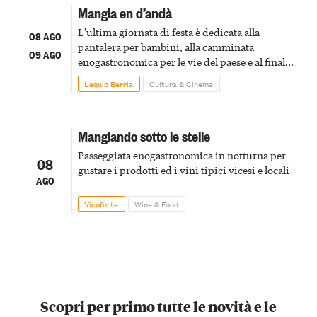
Mangia en d’andà
L'ultima giornata di festa è dedicata alla
08 AGO
pantalera per bambini, alla camminata
09 AGO
enogastronomica per le vie del paese e al finale
pirotecnico
Lequio Berria
Cultura & Cinema
Mangiando sotto le stelle
Passeggiata enogastronomica in notturna per
08
gustare i prodotti ed i vini tipici vicesi e locali
AGO
Vicoforte
Wine & Food
Scopri per primo tutte le novità e le