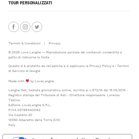
TOUR PERSONALIZZATI
Termini & Condizioni
|
Privacy
© 2026 Love Langhe — Riproduzione parziale dei contenuti consentita a
patto di indicarne la fonte
Questo si è protetto da reCaptcha e si applicano la
Privacy Policy
e i
Termini
di Servizio
di Google
Made with
by LoveLanghe
Langhe.Net, testata giornalistica online, iscritta al n.672/14 del 15.05.2014 -
Registro stampa del Tribunale di Asti - Direttore responsabile: Lorenzo
Tablino.
Editore: LoveLanghe S.R.L.
P.IVA 03796440042
Via Castello 20
12050 Albaretto della Torre (CN)
Italy