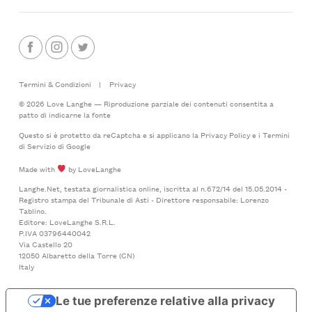
Termini & Condizioni
|
Privacy
© 2026 Love Langhe — Riproduzione parziale dei contenuti consentita a
patto di indicarne la fonte
Questo si è protetto da reCaptcha e si applicano la
Privacy Policy
e i
Termini
di Servizio
di Google
Made with
by LoveLanghe
Langhe.Net, testata giornalistica online, iscritta al n.672/14 del 15.05.2014 -
Registro stampa del Tribunale di Asti - Direttore responsabile: Lorenzo
Tablino.
Editore: LoveLanghe S.R.L.
P.IVA 03796440042
Via Castello 20
12050 Albaretto della Torre (CN)
Italy
Le tue preferenze relative alla privacy