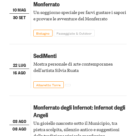
Monferrato
10 MAG
Un soggiorno speciale per farvi gustare i sapori
30 SET
e provare le avventure del Monferrato
Bistagno
Passeggiate & Outdoor
SediMenti
Mostra personale di arte contemporanea
22 LUG
dell'artista Silvia Ruata
16 AGO
Albaretto Torre
Monferrato degli Infernot: Infernot degli
Angeli
03 AGO
Un gioiello nascosto sotto il Municipio, tra
08 AGO
pietra scolpita, silenzio antico e suggestioni
della tradizione vinicola monferrina