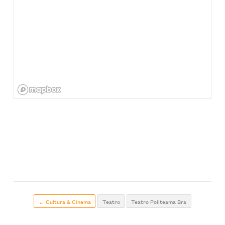
← Cultura & Cinema
Teatro
Teatro Politeama Bra