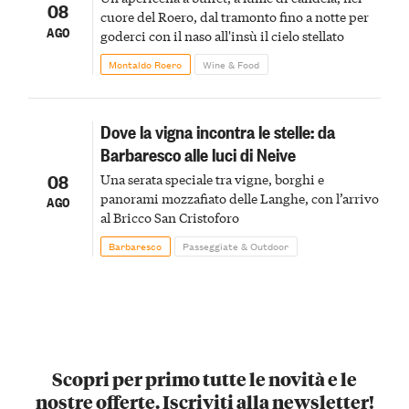
08
cuore del Roero, dal tramonto fino a notte per
AGO
goderci con il naso all'insù il cielo stellato
Montaldo Roero
Wine & Food
Dove la vigna incontra le stelle: da
Barbaresco alle luci di Neive
08
Una serata speciale tra vigne, borghi e
panorami mozzafiato delle Langhe, con l’arrivo
AGO
al Bricco San Cristoforo
Barbaresco
Passeggiate & Outdoor
Scopri per primo tutte le novità e le
nostre offerte. Iscriviti alla newsletter!