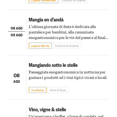
Casale Monferrato
Cultura & Cinema
Mangia en d’andà
L'ultima giornata di festa è dedicata alla
08 AGO
pantalera per bambini, alla camminata
09 AGO
enogastronomica per le vie del paese e al finale
pirotecnico
Lequio Berria
Cultura & Cinema
Mangiando sotto le stelle
Passeggiata enogastronomica in notturna per
08
gustare i prodotti ed i vini tipici vicesi e locali
AGO
Vicoforte
Wine & Food
Vino, vigne & stelle
Un'apericena a buffet, a lume di candela, nel