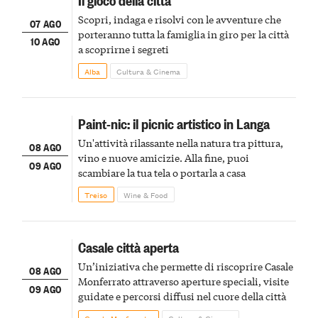
Scopri, indaga e risolvi con le avventure che
07 AGO
porteranno tutta la famiglia in giro per la città
10 AGO
a scoprirne i segreti
Alba
Cultura & Cinema
Paint-nic: il picnic artistico in Langa
Un'attività rilassante nella natura tra pittura,
08 AGO
vino e nuove amicizie. Alla fine, puoi
09 AGO
scambiare la tua tela o portarla a casa
Treiso
Wine & Food
Casale città aperta
Un’iniziativa che permette di riscoprire Casale
08 AGO
Monferrato attraverso aperture speciali, visite
09 AGO
guidate e percorsi diffusi nel cuore della città