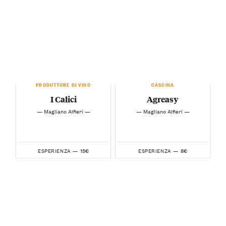
PRODUTTORE DI VINO
CASCINA
I Calici
Agreasy
— Magliano Alfieri —
— Magliano Alfieri —
15€
8€
ESPERIENZA —
ESPERIENZA —