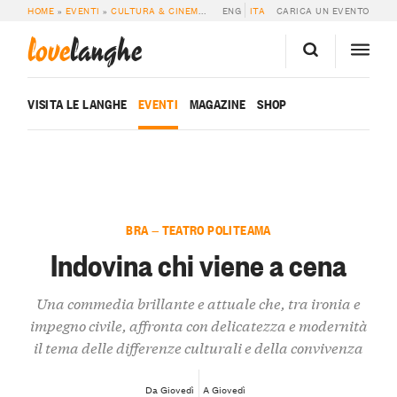
HOME
»
EVENTI
»
CULTURA & CINEMA
»
INDOVINA CHI VIENE A CENA
ENG
ITA
CARICA UN EVENTO
love
langhe
VISITA LE LANGHE
EVENTI
MAGAZINE
SHOP
BRA — TEATRO POLITEAMA
Indovina chi viene a cena
Una commedia brillante e attuale che, tra ironia e
impegno civile, affronta con delicatezza e modernità
il tema delle differenze culturali e della convivenza
Da Giovedì
A Giovedì