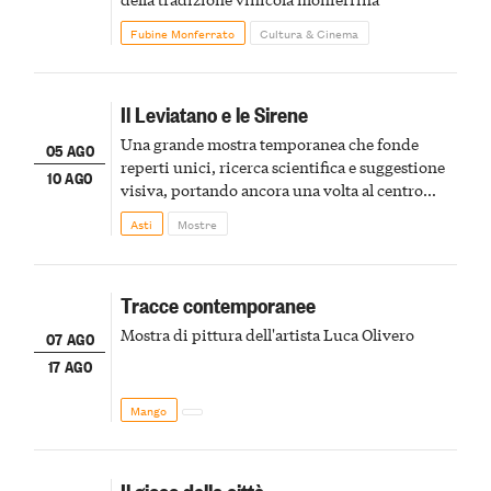
Fubine Monferrato
Cultura & Cinema
Il Leviatano e le Sirene
Una grande mostra temporanea che fonde
05 AGO
reperti unici, ricerca scientifica e suggestione
10 AGO
visiva, portando ancora una volta al centro
della scena le meraviglie del passato astigiano
Asti
Mostre
Tracce contemporanee
Mostra di pittura dell'artista Luca Olivero
07 AGO
17 AGO
Mango
Il gioco della città