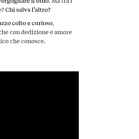
vergognare il buio
. Ma tra i
Chi salva l’altro?
e?
azzo colto e curioso
,
 che con dedizione e amore
nico che conosce.