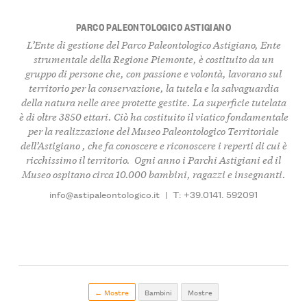
PARCO PALEONTOLOGICO ASTIGIANO
L’Ente di gestione del
Parco Paleontologico Astigiano
, Ente
strumentale della Regione Piemonte, è
costituito da un
gruppo di persone
che, con passione e volontà, l
avorano sul
territorio per la conservazione, la tutela e la salvaguardia
della natura nelle aree protette gestite
. La superficie tutelata
è di oltre
3850 ettar
i. Ciò ha costituito il viatico fondamentale
per la realizzazione del
Museo Paleontologico Territoriale
dell’Astigiano
, che fa conoscere e riconoscere i
reperti di cui è
ricchissimo il territorio
. Ogni anno i Parchi Astigiani ed il
Museo
ospitano circa 10.000 bambini, ragazzi e insegnanti
.
info@astipaleontologico.it
|
T: +39.0141. 592091
← Mostre
Bambini
Mostre