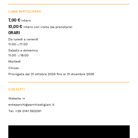
COME PARTECIPARE
7,00 €
intero
10,00 €
intero con visita (da prenotare)
ORARI
Da lunedì a venerdì
11:00→17:00
Sabato e domenica
11:00 →18:00
Martedì
Chiuso
Prorogata dal 31 ottobre 2024 fino al 31 dicembre 2026
CONTATTI
Website ↝
enteparchi@parchiastigiani.it
Tel: +39 0141 592091