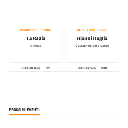
PRODUTTORE DI VINO
PRODUTTORE DI VINO
La Badia
Gianni Doglia
— Calosso —
— Castagnole delle Lanze —
15€
20€
ESPERIENZA —
ESPERIENZA —
PROSSIMI EVENTI