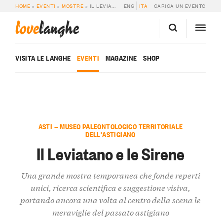
HOME
»
EVENTI
»
MOSTRE
»
IL LEVIATANO E LE SIRENE
ENG
ITA
CARICA UN EVENTO
love
langhe
VISITA LE LANGHE
EVENTI
MAGAZINE
SHOP
ASTI — MUSEO PALEONTOLOGICO TERRITORIALE
DELL'ASTIGIANO
Il Leviatano e le Sirene
Una grande mostra temporanea che fonde reperti
unici, ricerca scientifica e suggestione visiva,
portando ancora una volta al centro della scena le
meraviglie del passato astigiano