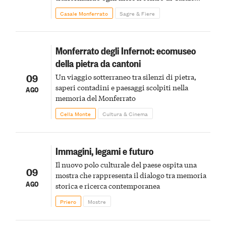
Monferrato in un luogo di scoperta e racconto
Casale Monferrato
Sagre & Fiere
Monferrato degli Infernot: ecomuseo
della pietra da cantoni
09
Un viaggio sotterraneo tra silenzi di pietra,
saperi contadini e paesaggi scolpiti nella
AGO
memoria del Monferrato
Cella Monte
Cultura & Cinema
Immagini, legami e futuro
Il nuovo polo culturale del paese ospita una
09
mostra che rappresenta il dialogo tra memoria
AGO
storica e ricerca contemporanea
Priero
Mostre