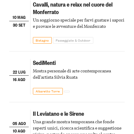
Cavalli, natura e relax nel cuore del
Monferrato
10 MAG
Un soggiorno speciale per farvi gustare i sapori
30 SET
e provare le avventure del Monferrato
Bistagno
Passeggiate & Outdoor
SediMenti
Mostra personale di arte contemporanea
22 LUG
dell'artista Silvia Ruata
16 AGO
Albaretto Torre
Il Leviatano e le Sirene
Una grande mostra temporanea che fonde
05 AGO
reperti unici, ricerca scientifica e suggestione
10 AGO
visiva, portando ancora una volta al centro