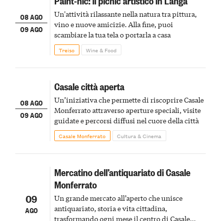
Paint-nic: il picnic artistico in Langa
Un'attività rilassante nella natura tra pittura,
08 AGO
vino e nuove amicizie. Alla fine, puoi
09 AGO
scambiare la tua tela o portarla a casa
Treiso
Wine & Food
Casale città aperta
Un’iniziativa che permette di riscoprire Casale
08 AGO
Monferrato attraverso aperture speciali, visite
09 AGO
guidate e percorsi diffusi nel cuore della città
Casale Monferrato
Cultura & Cinema
Mercatino dell’antiquariato di Casale
Monferrato
09
Un grande mercato all’aperto che unisce
antiquariato, storia e vita cittadina,
AGO
trasformando ogni mese il centro di Casale