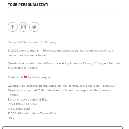
TOUR PERSONALIZZATI
Termini & Condizioni
|
Privacy
© 2026 Love Langhe — Riproduzione parziale dei contenuti consentita a
patto di indicarne la fonte
Questo si è protetto da reCaptcha e si applicano la
Privacy Policy
e i
Termini
di Servizio
di Google
Made with
by LoveLanghe
Langhe.Net, testata giornalistica online, iscritta al n.672/14 del 15.05.2014 -
Registro stampa del Tribunale di Asti - Direttore responsabile: Lorenzo
Tablino.
Editore: LoveLanghe S.R.L.
P.IVA 03796440042
Via Castello 20
12050 Albaretto della Torre (CN)
Italy