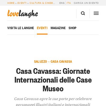
HOME
»
EVENTI
»
CULTURA & CINEMA
»
CASA CAVASSA: GIORNATE INTERNAZ
ENG
ITA
CARICA UN EVENTO
love
langhe
VISITA LE LANGHE
EVENTI
MAGAZINE
SHOP
SALUZZO — CASA CAVASSA
Casa Cavassa: Giornate
Internazionali delle Case
Museo
Casa Cavassa apre le sue porte per celebrare
personaggi illustri italiani e internazionali