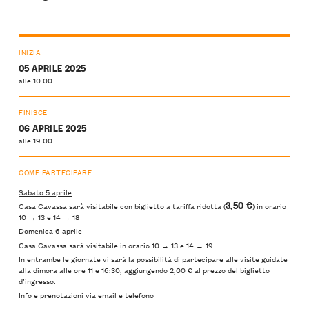
INIZIA
05 APRILE 2025
alle 10:00
FINISCE
06 APRILE 2025
alle 19:00
COME PARTECIPARE
Sabato 5 aprile
3,50 €
Casa Cavassa sarà visitabile con biglietto a tariffa ridotta (
) in orario
10 → 13 e 14 → 18
Domenica 6 aprile
Casa Cavassa sarà visitabile in orario 10 → 13 e 14 → 19.
In entrambe le giornate vi sarà la possibilità di partecipare alle visite guidate
alla dimora alle ore 11 e 16:30, aggiungendo 2,00 € al prezzo del biglietto
d’ingresso.
Info e prenotazioni via email e telefono