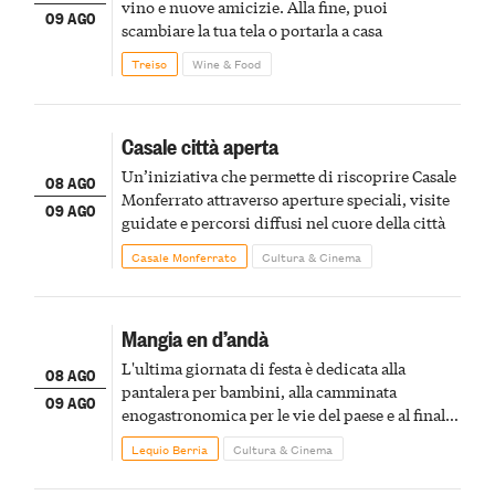
vino e nuove amicizie. Alla fine, puoi
09 AGO
scambiare la tua tela o portarla a casa
Treiso
Wine & Food
Casale città aperta
Un’iniziativa che permette di riscoprire Casale
08 AGO
Monferrato attraverso aperture speciali, visite
09 AGO
guidate e percorsi diffusi nel cuore della città
Casale Monferrato
Cultura & Cinema
Mangia en d’andà
L'ultima giornata di festa è dedicata alla
08 AGO
pantalera per bambini, alla camminata
09 AGO
enogastronomica per le vie del paese e al finale
pirotecnico
Lequio Berria
Cultura & Cinema