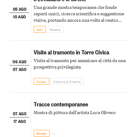
Una grande mostra temporanea che fonde
05 AGO
reperti unici, ricerca scientifica e suggestione
10 AGO
visiva, portando ancora una volta al centro
della scena le meraviglie del passato astigiano
Asti
Mostre
Visite al tramonto in Torre Civica
Visita al tramonto per ammirare al città da una
06 AGO
prospettiva privilegiata
07 AGO
Cuneo
Cultura & Cinema
Tracce contemporanee
Mostra di pittura dell'artista Luca Olivero
07 AGO
17 AGO
Mango