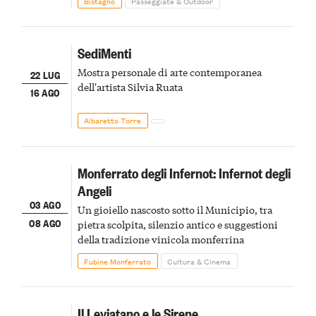
Bistagno
Passeggiate & Outdoor
SediMenti
Mostra personale di arte contemporanea
22 LUG
dell'artista Silvia Ruata
16 AGO
Albaretto Torre
Monferrato degli Infernot: Infernot degli
Angeli
03 AGO
Un gioiello nascosto sotto il Municipio, tra
08 AGO
pietra scolpita, silenzio antico e suggestioni
della tradizione vinicola monferrina
Fubine Monferrato
Cultura & Cinema
Il Leviatano e le Sirene