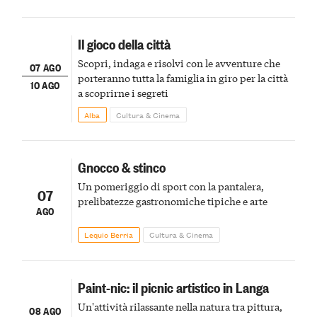
Il gioco della città
Scopri, indaga e risolvi con le avventure che
07 AGO
porteranno tutta la famiglia in giro per la città
10 AGO
a scoprirne i segreti
Alba
Cultura & Cinema
Gnocco & stinco
Un pomeriggio di sport con la pantalera,
07
prelibatezze gastronomiche tipiche e arte
AGO
Lequio Berria
Cultura & Cinema
Paint-nic: il picnic artistico in Langa
Un'attività rilassante nella natura tra pittura,
08 AGO