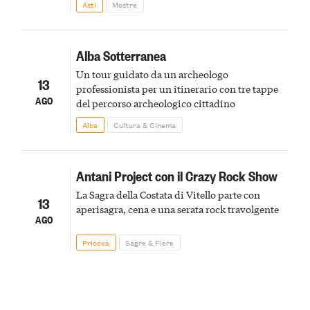
Asti
Mostre
Alba Sotterranea
Un tour guidato da un archeologo
13
professionista per un itinerario con tre tappe
AGO
del percorso archeologico cittadino
Alba
Cultura & Cinema
Antani Project con il Crazy Rock Show
La Sagra della Costata di Vitello parte con
13
aperisagra, cena e una serata rock travolgente
AGO
Priocca
Sagre & Fiere