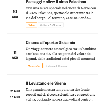
Paesaggi e oltre: Il circo Palacinca
Vivi una serata speciale nel cuore di Neive con
10
Il Circo Palacinca, spettacolo itinerante tra le
AGO
vie del borgo.. Al termine, Cascina Fonda
Winery offrirà una degustazione di due
Neive
Cultura & Cinema
spumanti.
Cinema all’aperto: Gioia mia
Un viaggio tenero e nostalgico tra un bambino
11
e un’anziana zia, alla scoperta del valore dei
AGO
legami, delle tradizioni e dei piccoli momenti
Monesiglio
Cultura & Cinema
Il Leviatano e le Sirene
Una grande mostra temporanea che fonde
12 AGO
reperti unici, ricerca scientifica e suggestione
17 AGO
visiva, portando ancora una volta al centro
della scena le meraviglie del passato astigiano