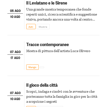
Il Leviatano e le Sirene
Una grande mostra temporanea che fonde
05 AGO
reperti unici, ricerca scientifica e suggestione
10 AGO
visiva, portando ancora una volta al centro
della scena le meraviglie del passato astigiano
Asti
Mostre
Tracce contemporanee
Mostra di pittura dell'artista Luca Olivero
07 AGO
17 AGO
Mango
Il gioco della città
Scopri, indaga e risolvi con le avventure che
07 AGO
porteranno tutta la famiglia in giro per la città
10 AGO
a scoprirne i segreti