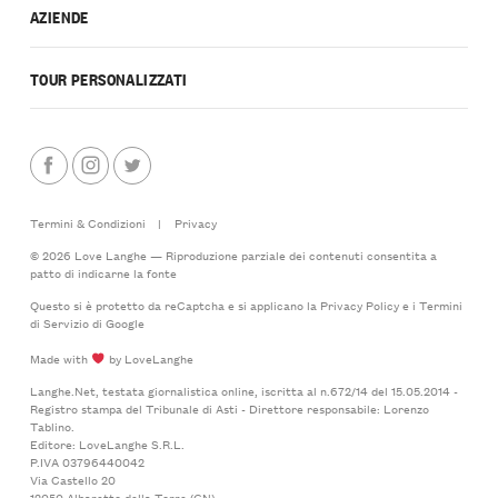
AZIENDE
TOUR PERSONALIZZATI
Termini & Condizioni
|
Privacy
© 2026 Love Langhe — Riproduzione parziale dei contenuti consentita a
patto di indicarne la fonte
Questo si è protetto da reCaptcha e si applicano la
Privacy Policy
e i
Termini
di Servizio
di Google
Made with
by LoveLanghe
Langhe.Net, testata giornalistica online, iscritta al n.672/14 del 15.05.2014 -
Registro stampa del Tribunale di Asti - Direttore responsabile: Lorenzo
Tablino.
Editore: LoveLanghe S.R.L.
P.IVA 03796440042
Via Castello 20
12050 Albaretto della Torre (CN)