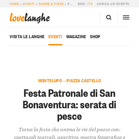
HOME
»
EVENTI
»
SAGRE & FIERE
»
FESTA PATRONALE DI SAN BONAVENTURA: SERATA DI PESCE
ENG
ITA
CARICA UN EVENTO
love
langhe
VISITA LE LANGHE
EVENTI
MAGAZINE
SHOP
MONTELUPO — PIAZZA CASTELLO
Festa Patronale di San
Bonaventura: serata di
pesce
Torna la festa che anima le vie del paese con:
spettacoli teatrali, aperitivo, mostra fotografica e