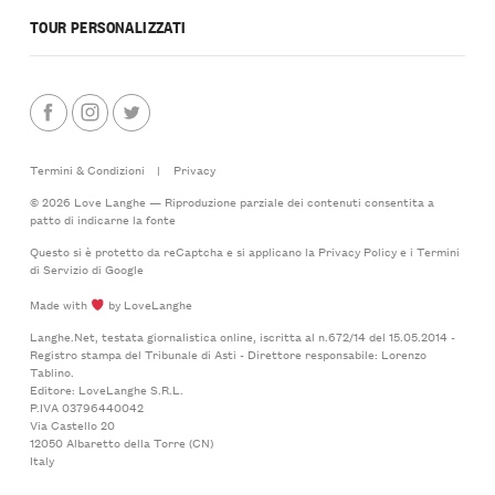
TOUR PERSONALIZZATI
Termini & Condizioni
|
Privacy
© 2026 Love Langhe — Riproduzione parziale dei contenuti consentita a
patto di indicarne la fonte
Questo si è protetto da reCaptcha e si applicano la
Privacy Policy
e i
Termini
di Servizio
di Google
Made with
by LoveLanghe
Langhe.Net, testata giornalistica online, iscritta al n.672/14 del 15.05.2014 -
Registro stampa del Tribunale di Asti - Direttore responsabile: Lorenzo
Tablino.
Editore: LoveLanghe S.R.L.
P.IVA 03796440042
Via Castello 20
12050 Albaretto della Torre (CN)
Italy