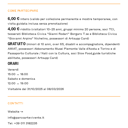
COME PARTECIPARE
6,00 €
intero (valido per collezione permanente e mostre temporanee, con
visita guidata inclusa senza prenotazione)
4,00 €
ridotto (visitatori 10–25 anni, gruppi minimo 20 persone, soci TCI,
tesserati Biblioteca Civica “Gianni Rodari” Borgaro T.se e Biblioteca Civica
“Giovanni Arpino” Nichelino, possessori di Artsupp Card)
GRATUITO
(minori di 10 anni, over 65, disabili e accompagnatore, dipendenti
AMIAT, possessori Abbonamento Musei Piemonte Valle d’Aosta e Torino e di
Passaporto Culturale / Nati con la Cultura, soci Slow Food,guide turistiche
abilitate, possessori Artsupp Card)
ORARI
Venerdì
15:00 → 18:00
Sabato e domenica
12:00 → 19:00
Visitabile dal 31/10/2025 al 08/03/2026
CONTATTI
Website ↝
info@parcoartevivente.it
Tel: +39 011 3182235