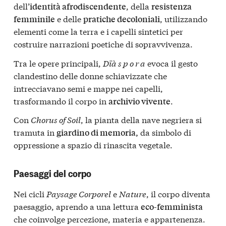
dell’
, della
identità afrodiscendente
resistenza
e delle
, utilizzando
femminile
pratiche decoloniali
elementi come la terra e i capelli sintetici per
costruire narrazioni poetiche di sopravvivenza.
Tra le opere principali,
Dïà s p o r a
evoca il gesto
clandestino delle donne schiavizzate che
intrecciavano semi e mappe nei capelli,
trasformando il corpo in
.
archivio vivente
Con
Chorus of Soil
, la pianta della nave negriera si
tramuta in
da simbolo di
giardino di memoria,
oppressione a spazio di rinascita vegetale.
Paesaggi del corpo
Nei cicli
Paysage Corporel
e
Nature
, il corpo diventa
paesaggio, aprendo a una lettura
eco-femminista
che coinvolge percezione, materia e appartenenza.