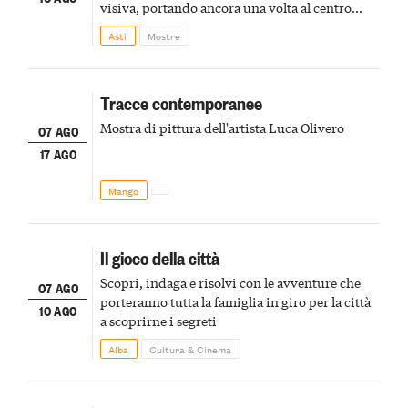
visiva, portando ancora una volta al centro
della scena le meraviglie del passato astigiano
Asti
Mostre
Tracce contemporanee
Mostra di pittura dell'artista Luca Olivero
07 AGO
17 AGO
Mango
Il gioco della città
Scopri, indaga e risolvi con le avventure che
07 AGO
porteranno tutta la famiglia in giro per la città
10 AGO
a scoprirne i segreti
Alba
Cultura & Cinema