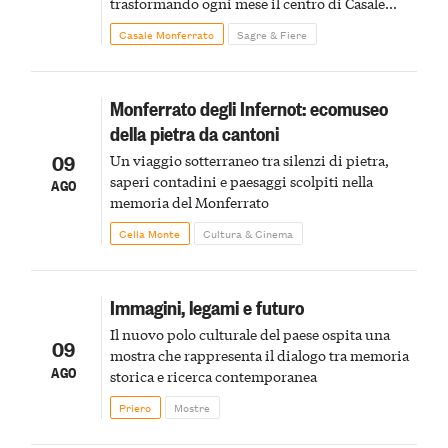
trasformando ogni mese il centro di Casale
Monferrato in un luogo di scoperta e racconto
Casale Monferrato
Sagre & Fiere
Monferrato degli Infernot: ecomuseo
della pietra da cantoni
09
Un viaggio sotterraneo tra silenzi di pietra,
saperi contadini e paesaggi scolpiti nella
AGO
memoria del Monferrato
Cella Monte
Cultura & Cinema
Immagini, legami e futuro
Il nuovo polo culturale del paese ospita una
09
mostra che rappresenta il dialogo tra memoria
AGO
storica e ricerca contemporanea
Priero
Mostre