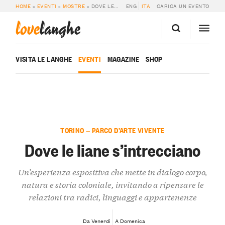
HOME
»
EVENTI
»
MOSTRE
»
DOVE LE LIANE S’INTRECCIANO
ENG
ITA
CARICA UN EVENTO
love
langhe
VISITA LE LANGHE
EVENTI
MAGAZINE
SHOP
TORINO — PARCO D’ARTE VIVENTE
Dove le liane s’intrecciano
Un’esperienza espositiva che mette in dialogo corpo,
natura e storia coloniale, invitando a ripensare le
relazioni tra radici, linguaggi e appartenenze
Da Venerdì
A Domenica