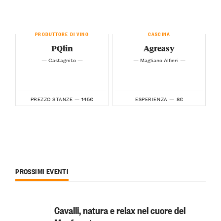
PRODUTTORE DI VINO
CASCINA
PQlin
Agreasy
— Castagnito —
— Magliano Alfieri —
145€
8€
PREZZO STANZE —
ESPERIENZA —
PROSSIMI EVENTI
Cavalli, natura e relax nel cuore del