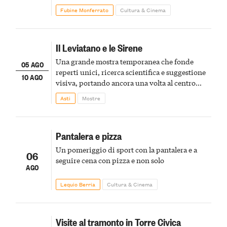
Fubine Monferrato
Cultura & Cinema
Il Leviatano e le Sirene
Una grande mostra temporanea che fonde
05 AGO
reperti unici, ricerca scientifica e suggestione
10 AGO
visiva, portando ancora una volta al centro
della scena le meraviglie del passato astigiano
Asti
Mostre
Pantalera e pizza
Un pomeriggio di sport con la pantalera e a
06
seguire cena con pizza e non solo
AGO
Lequio Berria
Cultura & Cinema
Visite al tramonto in Torre Civica