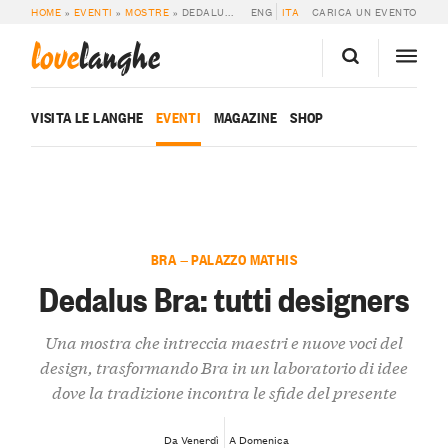
HOME
»
EVENTI
»
MOSTRE
»
DEDALUS BRA: TUTTI DESIGNERS
ENG
ITA
CARICA UN EVENTO
love
langhe
VISITA LE LANGHE
EVENTI
MAGAZINE
SHOP
BRA — PALAZZO MATHIS
Dedalus Bra: tutti designers
Una mostra che intreccia maestri e nuove voci del
design, trasformando Bra in un laboratorio di idee
dove la tradizione incontra le sfide del presente
Da Venerdì
A Domenica