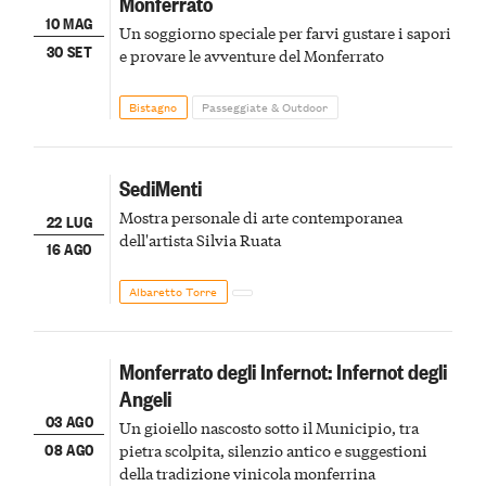
Monferrato
10 MAG
Un soggiorno speciale per farvi gustare i sapori
30 SET
e provare le avventure del Monferrato
Bistagno
Passeggiate & Outdoor
SediMenti
Mostra personale di arte contemporanea
22 LUG
dell'artista Silvia Ruata
16 AGO
Albaretto Torre
Monferrato degli Infernot: Infernot degli
Angeli
03 AGO
Un gioiello nascosto sotto il Municipio, tra
08 AGO
pietra scolpita, silenzio antico e suggestioni
della tradizione vinicola monferrina