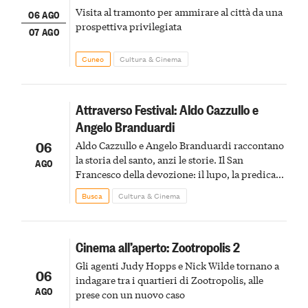
Visita al tramonto per ammirare al città da una
06 AGO
prospettiva privilegiata
07 AGO
Cuneo
Cultura & Cinema
Attraverso Festival: Aldo Cazzullo e
Angelo Branduardi
06
Aldo Cazzullo e Angelo Branduardi raccontano
la storia del santo, anzi le storie. Il San
AGO
Francesco della devozione: il lupo, la predica
agli uccelli, le stimmate
Busca
Cultura & Cinema
Cinema all’aperto: Zootropolis 2
Gli agenti Judy Hopps e Nick Wilde tornano a
06
indagare tra i quartieri di Zootropolis, alle
AGO
prese con un nuovo caso