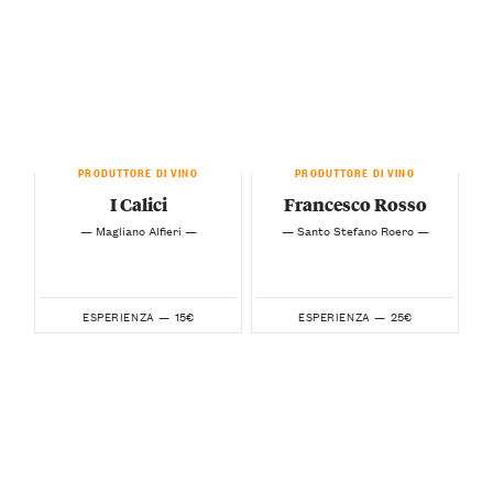
PRODUTTORE DI VINO
PRODUTTORE DI VINO
I Calici
Francesco Rosso
— Magliano Alfieri —
— Santo Stefano Roero —
15€
25€
ESPERIENZA —
ESPERIENZA —