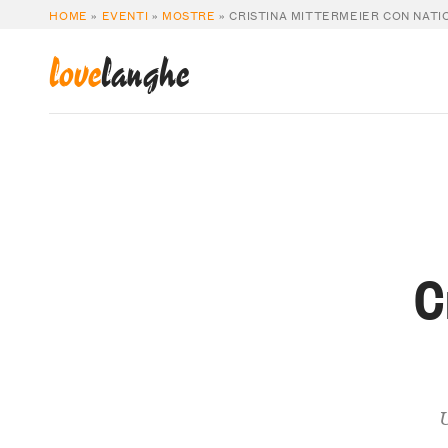
HOME
»
EVENTI
»
MOSTRE
»
CRISTINA MITTERMEIER CON NAT
love
langhe
C
U