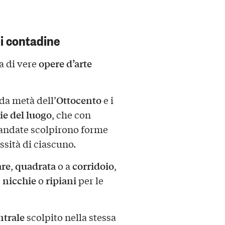
i contadine
opere d’arte
ma di vere
Ottocento
nda metà dell’
e i
ie del luogo
, che con
andate scolpirono forme
essità di ciascuno.
are
quadrata
corridoio
,
o a
,
nicchie
ripiani
,
o
per le
ntrale
scolpito nella stessa