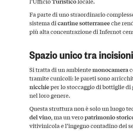
Turistico
l’Ufficio
locale.
Fa parte di uno straordinario complesso
cantine sotterranee
sistema di
che rend
più alta concentrazione di Infernot cen
Spazio unico tra incisioni
monocamera
Si tratta di un ambiente
c
tramite cunicoli: le pareti sono arricch
nicchie
per lo stoccaggio di bottiglie d
nel loro genere.
Questa struttura non è solo un luogo te
del vino
patrimonio storic
, ma un vero
vitivinicola e l’ingegno contadino dei se