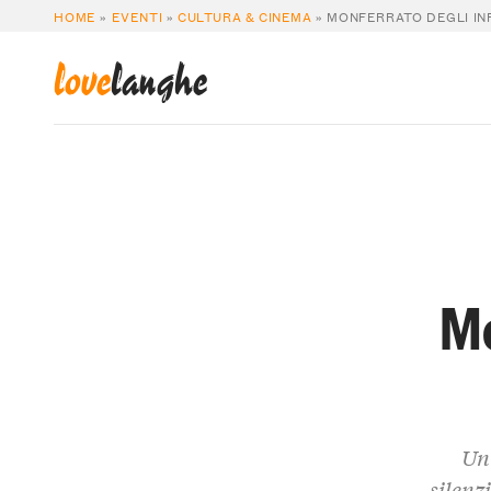
HOME
»
EVENTI
»
CULTURA & CINEMA
»
MONFERRATO DEGLI INF
love
langhe
Mo
Un 
silenz