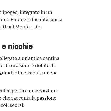
 ipogeo, integrato in un
ono Fubine la località con la
siti nel Monferrato.
 e nicchie
ollegato a un’antica cantina
incisioni
ite da
e dotate di
i grandi dimensioni, uniche
conservazione
cnico per la
o
che racconta la passione
coli scorsi.