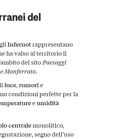
erranei del
Infernot
 gli
rappresentano
e ha valso al territorio il
’ambito del sito
Paesaggi
 e Monferrato
.
luce
rumori
di
,
e
no condizioni perfette per la
emperature
umidità
e
olo centrale
monolitico,
egustazione, segno dell’uso