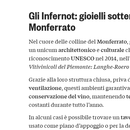
Gli Infernot: gioielli sott
Monferrato
Monferrato
Nel cuore delle colline del
,
architettonico
culturale
un unicum
e
ch
UNESCO
riconoscimento
nel 2014, nell
Vitivinicoli del Piemonte: Langhe‑Roero
Grazie alla loro struttura chiusa, priva 
ventilazione
, questi ambienti garantiva
conservazione del vino
t
, mantenendo
costanti durante tutto l’anno.
tav
In alcuni casi è possibile trovare un
usato come piano d’appoggio o per la d