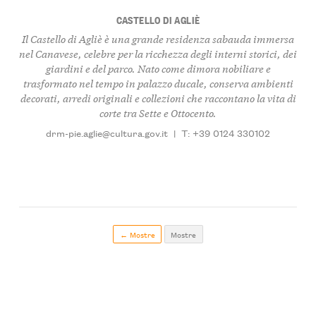
CASTELLO DI AGLIÈ
Il Castello di Agliè è una grande residenza sabauda immersa
nel Canavese, celebre per la ricchezza degli interni storici, dei
giardini e del parco. Nato come dimora nobiliare e
trasformato nel tempo in palazzo ducale, conserva ambienti
decorati, arredi originali e collezioni che raccontano la vita di
corte tra Sette e Ottocento.
drm-pie.aglie@cultura.gov.it
|
T: +39 0124 330102
← Mostre
Mostre