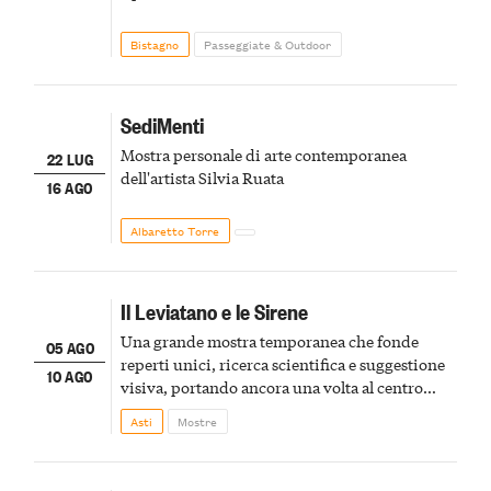
Bistagno
Passeggiate & Outdoor
SediMenti
Mostra personale di arte contemporanea
22 LUG
dell'artista Silvia Ruata
16 AGO
Albaretto Torre
Il Leviatano e le Sirene
Una grande mostra temporanea che fonde
05 AGO
reperti unici, ricerca scientifica e suggestione
10 AGO
visiva, portando ancora una volta al centro
della scena le meraviglie del passato astigiano
Asti
Mostre