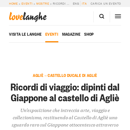
HOME
»
EVENTI
»
MOSTRE
»
RICORDI DI VIAGGIO: DIPINTI DAL GIAPPONE AL CASTELLO DI AGLIÈ
ENG
ITA
CARICA UN EVENTO
love
langhe
VISITA LE LANGHE
EVENTI
MAGAZINE
SHOP
AGLIÈ — CASTELLO DUCALE DI AGLIÈ
Ricordi di viaggio: dipinti dal
Giappone al castello di Agliè
Un’esposizione che intreccia arte, viaggio e
collezionismo, restituendo al Castello di Agliè uno
sguardo raro sul Giappone ottocentesco attraverso