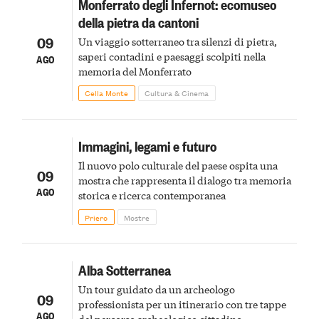
Monferrato degli Infernot: ecomuseo
della pietra da cantoni
09
Un viaggio sotterraneo tra silenzi di pietra,
saperi contadini e paesaggi scolpiti nella
AGO
memoria del Monferrato
Cella Monte
Cultura & Cinema
Immagini, legami e futuro
Il nuovo polo culturale del paese ospita una
09
mostra che rappresenta il dialogo tra memoria
AGO
storica e ricerca contemporanea
Priero
Mostre
Alba Sotterranea
Un tour guidato da un archeologo
09
professionista per un itinerario con tre tappe
AGO
del percorso archeologico cittadino