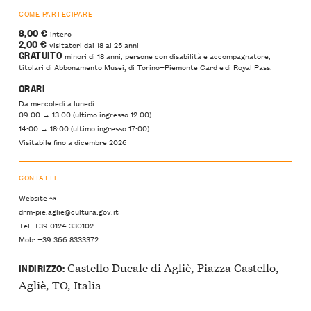
COME PARTECIPARE
8,00 €
intero
2,00 €
visitatori dai 18 ai 25 anni
GRATUITO
minori di 18 anni, persone con disabilità e accompagnatore,
titolari di Abbonamento Musei, di Torino+Piemonte Card e di Royal Pass.
ORARI
Da mercoledì a lunedì
09:00 → 13:00 (ultimo ingresso 12:00)
14:00 → 18:00 (ultimo ingresso 17:00)
Visitabile fino a dicembre 2026
CONTATTI
Website ↝
drm-pie.aglie@cultura.gov.it
Tel: +39 0124 330102
Mob: +39 366 8333372
Castello Ducale di Agliè, Piazza Castello,
INDIRIZZO:
Agliè, TO, Italia