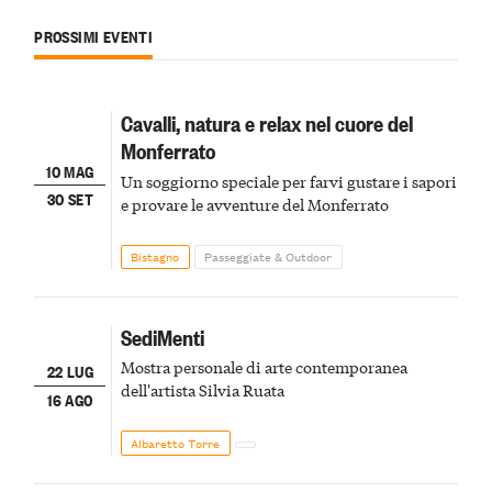
PROSSIMI EVENTI
Cavalli, natura e relax nel cuore del
Monferrato
10 MAG
Un soggiorno speciale per farvi gustare i sapori
30 SET
e provare le avventure del Monferrato
Bistagno
Passeggiate & Outdoor
SediMenti
Mostra personale di arte contemporanea
22 LUG
dell'artista Silvia Ruata
16 AGO
Albaretto Torre