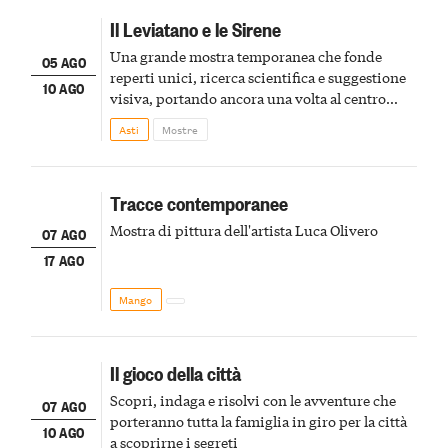
Il Leviatano e le Sirene
Una grande mostra temporanea che fonde
05 AGO
reperti unici, ricerca scientifica e suggestione
10 AGO
visiva, portando ancora una volta al centro
della scena le meraviglie del passato astigiano
Asti
Mostre
Tracce contemporanee
Mostra di pittura dell'artista Luca Olivero
07 AGO
17 AGO
Mango
Il gioco della città
Scopri, indaga e risolvi con le avventure che
07 AGO
porteranno tutta la famiglia in giro per la città
10 AGO
a scoprirne i segreti