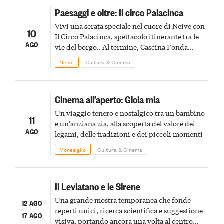
Paesaggi e oltre: Il circo Palacinca
Vivi una serata speciale nel cuore di Neive con
10
Il Circo Palacinca, spettacolo itinerante tra le
AGO
vie del borgo.. Al termine, Cascina Fonda
Winery offrirà una degustazione di due
Neive
Cultura & Cinema
spumanti.
Cinema all’aperto: Gioia mia
Un viaggio tenero e nostalgico tra un bambino
11
e un’anziana zia, alla scoperta del valore dei
AGO
legami, delle tradizioni e dei piccoli momenti
Monesiglio
Cultura & Cinema
Il Leviatano e le Sirene
Una grande mostra temporanea che fonde
12 AGO
reperti unici, ricerca scientifica e suggestione
17 AGO
visiva, portando ancora una volta al centro