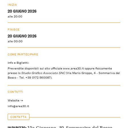
INIZIA
20 GIUGNO 2026
alle 20:00
FINISCE
20 GIUGNO 2026
alle 00:00
COME PARTECIPARE
Info e Biglietti:
Prevendite disponibili sul sito ufficiale
www.area30.it
oppure fisicamente
presso lo
Studio Grafico Associato SNC
(Via Mario Groppo, 4 - Sommariva del
Bosco - Tel. +39 0172 560087).
CONTATTI
Website ↝
info@area30.it
CONTATTA
Via Giansana, 39, Sommariva del Bosco,
INDIRIZZO: