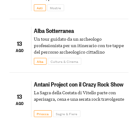
della scena le meraviglie del passato astigiano
Asti
Mostre
Alba Sotterranea
Un tour guidato da un archeologo
13
professionista per un itinerario con tre tappe
AGO
del percorso archeologico cittadino
Alba
Cultura & Cinema
Antani Project con il Crazy Rock Show
La Sagra della Costata di Vitello parte con
13
aperisagra, cena e una serata rock travolgente
AGO
Priocca
Sagre & Fiere