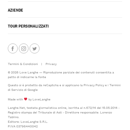
AZIENDE
TOUR PERSONALIZZATI
Termini & Condizioni
|
Privacy
© 2026 Love Langhe — Riproduzione parziale dei contenuti consentita a
patto di indicarne la fonte
Questo si è protetto da reCaptcha e si applicano la
Privacy Policy
e i
Termini
di Servizio
di Google
Made with
by LoveLanghe
Langhe.Net, testata giornalistica online, iscritta al n.672/14 del 15.05.2014 -
Registro stampa del Tribunale di Asti - Direttore responsabile: Lorenzo
Tablino.
Editore: LoveLanghe S.R.L.
P.IVA 03796440042