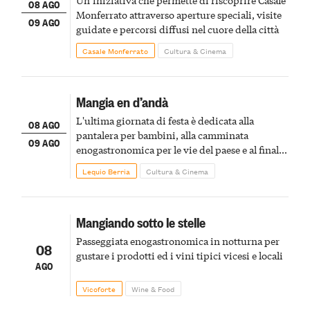
08 AGO
Monferrato attraverso aperture speciali, visite
09 AGO
guidate e percorsi diffusi nel cuore della città
Casale Monferrato
Cultura & Cinema
Mangia en d’andà
L'ultima giornata di festa è dedicata alla
08 AGO
pantalera per bambini, alla camminata
09 AGO
enogastronomica per le vie del paese e al finale
pirotecnico
Lequio Berria
Cultura & Cinema
Mangiando sotto le stelle
Passeggiata enogastronomica in notturna per
08
gustare i prodotti ed i vini tipici vicesi e locali
AGO
Vicoforte
Wine & Food