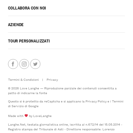
COLLABORA CON NOI
AZIENDE
TOUR PERSONALIZZATI
Termini & Condizioni
|
Privacy
© 2026 Love Langhe — Riproduzione parziale dei contenuti consentita a
patto di indicarne la fonte
Questo si è protetto da reCaptcha e si applicano la
Privacy Policy
e i
Termini
di Servizio
di Google
Made with
by LoveLanghe
Langhe.Net, testata giornalistica online, iscritta al n.672/14 del 15.05.2014 -
Registro stampa del Tribunale di Asti - Direttore responsabile: Lorenzo