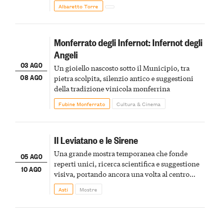
Albaretto Torre
Monferrato degli Infernot: Infernot degli
Angeli
03 AGO
Un gioiello nascosto sotto il Municipio, tra
08 AGO
pietra scolpita, silenzio antico e suggestioni
della tradizione vinicola monferrina
Fubine Monferrato
Cultura & Cinema
Il Leviatano e le Sirene
Una grande mostra temporanea che fonde
05 AGO
reperti unici, ricerca scientifica e suggestione
10 AGO
visiva, portando ancora una volta al centro
della scena le meraviglie del passato astigiano
Asti
Mostre