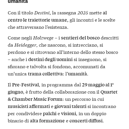
umanità
Con il titolo
Destini
la rassegna
2025
mette
,
al
gli incontri e le scelte
centro le traiettorie umane,
che attraversano l’esistenza.
Come negli
Holzwege
– i
descritti
sentieri del bosco
da
Heidegger
, che nascono, si intrecciano, si
perdono e si ritrovano all’interno dello stesso bosco
– anche i
si inseguono, si
destini degli uomini
sfiorano e talvolta si fondono, accomunati da
un’unica
: l’
.
trama collettiva
umanità
Il
, in programma dal
Pre-Festival
29 maggio al 1°
, è frutto della collaborazione con il
giugno
Quartet
: un percorso in cui
& Chamber Music Forum
e
si incontrano
musicisti affermati
giovani talenti
per condividere
e
, in un doppio
palchi
visioni
binario di
e
.
alta formazione
concerti diffusi