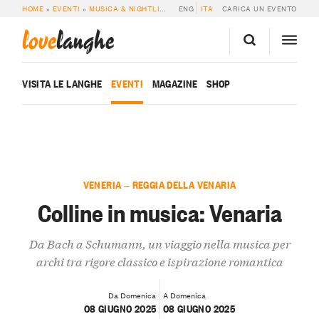
HOME
»
EVENTI
»
MUSICA & NIGHTLIFE
»
COLLINE IN MUSICA: VENARIA
ENG
ITA
CARICA UN EVENTO
love
langhe
VISITA LE LANGHE
EVENTI
MAGAZINE
SHOP
VENERIA — REGGIA DELLA VENARIA
Colline in musica: Venaria
Da Bach a Schumann, un viaggio nella musica per
archi tra rigore classico e ispirazione romantica
Da Domenica
A Domenica
08 GIUGNO 2025
08 GIUGNO 2025