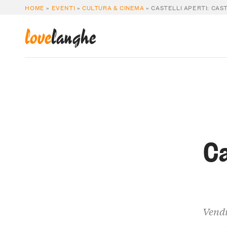
HOME
»
EVENTI
»
CULTURA & CINEMA
»
CASTELLI APERTI: CAS
love
langhe
Ca
Vendu