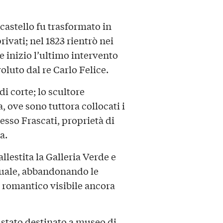
astello fu trasformato in
rivati; nel 1823 rientrò nei
 inizio l’ultimo intervento
luto dal re Carlo Felice.
di corte; lo scultore
, ove sono tuttora collocati i
resso Frascati, proprietà di
a.
llestita la Galleria Verde e
ttuale, abbandonando le
 romantico visibile ancora
è stato destinato a museo di