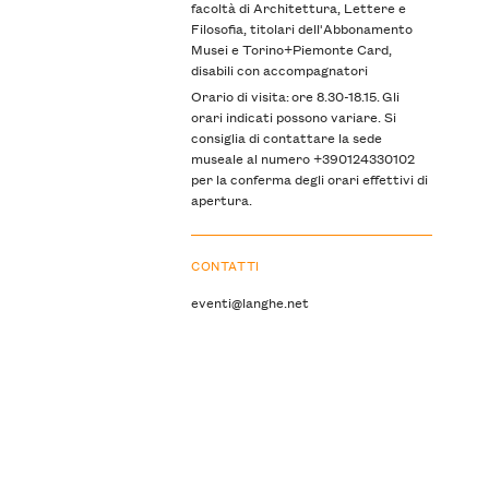
facoltà di Architettura, Lettere e
Filosofia, titolari dell'Abbonamento
Musei e Torino+Piemonte Card,
disabili con accompagnatori
Orario di visita: ore 8.30-18.15. Gli
orari indicati possono variare. Si
consiglia di contattare la sede
museale al numero +390124330102
per la conferma degli orari effettivi di
apertura.
CONTATTI
eventi@langhe.net