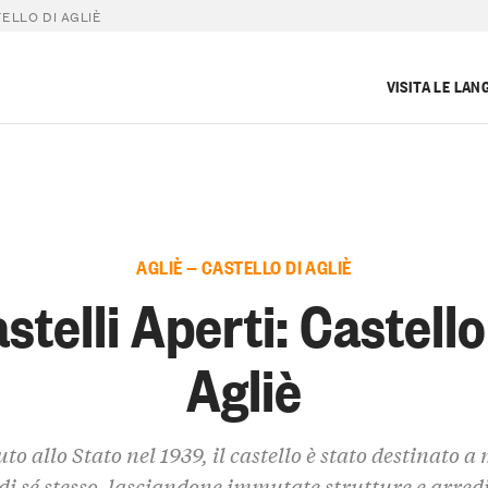
TELLO DI AGLIÈ
VISITA LE LAN
AGLIÈ — CASTELLO DI AGLIÈ
stelli Aperti: Castello
Agliè
to allo Stato nel 1939, il castello è stato destinato a
di sé stesso, lasciandone immutate strutture e arred